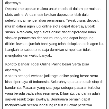
dipercaya
Deposit merupakan makna untuk modal di dalam permainan
slots online. Anda mesti lakukan deposit terlebih dulu
sebelumnya mengerjakan permainan. Teknik bisnis deposit
murah dalam agen judi online slots dapat dipercaya tidak
susah. Rata-rata, agen slots online dapat dipercaya udah
siapkan penawaran deposit murah yang dapat langsung
dikirim lewat sejumlah bank yang telah disiapkan oleh agen itu.
Langkah tersebut tentu saja demikian simpel dan tidak
menghabiskan waktu banyak.
Koitoto Bandar Togel Online Paling besar Serta Bisa
dipercaya
Koitoto sebagai website judi togel online paling besar serta
bisa dipercaya di Indonesia. Seluruhnya pasaran udah siap di
bandar itu. Pasaran yang siap juga sebagai pasaran terbuka
yang berada pada situs resminya. Diluar itu, bandar ini udah
sajikan result togel awalnya. Semuanya pemain dapat
menyaksikan secara langsung result itu lewat peristiwa