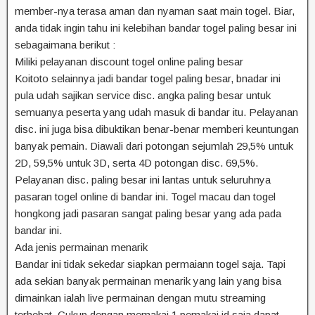
member-nya terasa aman dan nyaman saat main togel. Biar,
anda tidak ingin tahu ini kelebihan bandar togel paling besar ini
sebagaimana berikut :
Miliki pelayanan discount togel online paling besar
Koitoto selainnya jadi bandar togel paling besar, bnadar ini
pula udah sajikan service disc. angka paling besar untuk
semuanya peserta yang udah masuk di bandar itu. Pelayanan
disc. ini juga bisa dibuktikan benar-benar memberi keuntungan
banyak pemain. Diawali dari potongan sejumlah 29,5% untuk
2D, 59,5% untuk 3D, serta 4D potongan disc. 69,5%.
Pelayanan disc. paling besar ini lantas untuk seluruhnya
pasaran togel online di bandar ini. Togel macau dan togel
hongkong jadi pasaran sangat paling besar yang ada pada
bandar ini.
Ada jenis permainan menarik
Bandar ini tidak sekedar siapkan permaiann togel saja. Tapi
ada sekian banyak permainan menarik yang lain yang bisa
dimainkan ialah live permainan dengan mutu streaming
terhebat. Cukup dengan memakai 1 pemakai id saja dapat