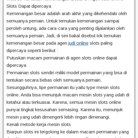
Slots Dapat dipercaya
Kemenangan besar adalah arah akhir yang dikehendaki oleh
semuanya pemain. Untuk temukan kemenangan sampai
peroleh untung, ada cara-cara yang penting dijalankan oleh
semuanya pemain. Jadi, di sini bakal disebut trik temukan
kemenangan besar pada agen
judi online
slots paling
dipercaya seperti berikut :
Putuskan macam permainan di agen slots online dapat
dipercaya
Permainan slots sendiri miliki model permainan yang bisa di
tentukan secara bebas oleh semuanya pemain.
Sesungguhnya, tipe permainan itu yaitu type mesin slots
online. Anda bisa menunjuk macam mesin slots yang udah di
ketahui atau terkuasai. Karena, semua mesin slots online
punyai tingkat kesusahan semasing. Karena itu, menunjuk
mesin yang udah dimengerti lebih ringan dimenangi.
Kenali metode kerja mesin slots
Biarpun slots ini tergolong ke dalam macam permainan yang