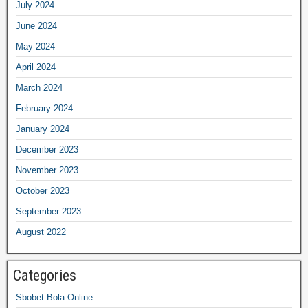
July 2024
June 2024
May 2024
April 2024
March 2024
February 2024
January 2024
December 2023
November 2023
October 2023
September 2023
August 2022
Categories
Sbobet Bola Online