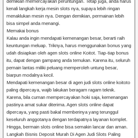
demikian memercayakan peruntungan. Tetap juga, anda harus
kenali langkah kerja mesin slots nya, supaya lebih ringan
menaklukan mesin nya. Dengan demikian, permainan lebih
bisa simpel anda menangi.
Memakai bonus
Kalau anda ingin mendapati kemenangan besar, berarti raih
keuntungan meluap. Triknya, harus menggunakan bonus yang
udah disiapkan oleh agen slots online Koitot. Tiap-tiap bonus
itu, dapat dengan gampang anda temukan. Karena itu, seluruh
pemain lantas miliki peluang memperoleh untung besar,
biarpun modalnya kecil.
Mendapati kemenangan besar di agen judi slots online koitoto
paling dipercaya, wajib lakukan beragam ragam teknik.
Karena, bila cuman mempercayakan hoki saja, kemenangan
pastinya amat sukar diterima. Agen slots online dapat
dipercaya, yang pasti bakal memberinya yang terunggul
keseluruh anggotanya dengan terdapatnya layanan komplet.
Hingga, bermain slots online bisa semakin lancar dan aman.
Langkah Bisnis Deposit Murah Di Agen Judi Slots Paling