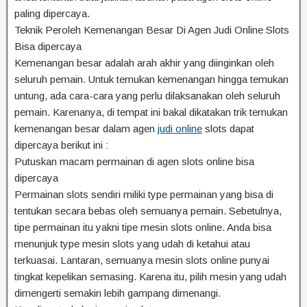
paling dipercaya.
Teknik Peroleh Kemenangan Besar Di Agen Judi Online Slots
Bisa dipercaya
Kemenangan besar adalah arah akhir yang diinginkan oleh
seluruh pemain. Untuk temukan kemenangan hingga temukan
untung, ada cara-cara yang perlu dilaksanakan oleh seluruh
pemain. Karenanya, di tempat ini bakal dikatakan trik temukan
kemenangan besar dalam agen
judi online
slots dapat
dipercaya berikut ini :
Putuskan macam permainan di agen slots online bisa
dipercaya
Permainan slots sendiri miliki type permainan yang bisa di
tentukan secara bebas oleh semuanya pemain. Sebetulnya,
tipe permainan itu yakni tipe mesin slots online. Anda bisa
menunjuk type mesin slots yang udah di ketahui atau
terkuasai. Lantaran, semuanya mesin slots online punyai
tingkat kepelikan semasing. Karena itu, pilih mesin yang udah
dimengerti semakin lebih gampang dimenangi.