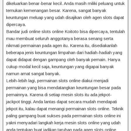
dikeluarkan benar-benar kecil. Anda masih miliki peluang untuk
temukan kemenangan besar. Karena, sangat banyak
keuntungan meluap yang udah disajikan oleh agen slots dapat
dipercaya.
Bandar judi online slots online Koitoto bisa dipercaya, tentulah
mau membuat seluruh anggotanya berasa senang serta
nikmati permainan pada agen itu. Karena itu, disediakanlah
beberapa jenis keuntungan limpahan dari hadiah-hadiah yang
dapat didapat dengan gampang oleh banyak pemain. Hanya
cukup modal kecil saja, keuntungan yang digapai banyak
namun amat sangat banyak.
Lebih-lebih lagi, permainan slots online diakui menjadi
permainan yang bisa mendatangkan keuntungan besar pada
pemainnya. Karena di setiap mesin slots itu ada jekpot-
jackpot tinggi. Anda lantas dapat secara mudah mendapati
jekpot itu, kalau dapat menangi permainan slots online. Teknik
paling gampang buat sukses pada permainan slots online ini
yakni menyadari langkah kerja mesin slots online yang udah
anda tentukan buat jadikan taruhan pada agen slots online