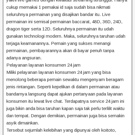
cukup memakai 1 pemakai id saja sudah bisa nikmati
seluruhnya permainan yang disajikan bandar itu. Live
permainan ini semisal permainan baccarat, 48D, 36D, 24D,
dragon tiger serta 12D. Seluruhnya permainan itu udah
gunakan technologi modern. Maka, seluruhnya taruhan udah
terjaga keamanannya. Pemain yang sukses menangi
permainan, pembayarannya akan di bayar penuh tanpa
adanya angsuran.
Pelayanan layanan konsumen 24 jam
Miliki pelayanan layanan konsumen 24 jam yang bisa
menolong beberapa pemain sewaktu mengenyam beragam
jenis rintangan. Seperti kepelikan di dalam permainan atau
bandarnya langsung dapat ajukan pertanyaan pada layanan
konsumen itu lewat live chat. Terdapatnya service 24 jam ini
juga bikin anda bisa taruhan kapan saja tak perlu terlilit waktu
dan tempat. Dengan demikian, permainan juga bisa semakin
asyik dimainkan.
Tersebut sejumlah kelebihan yang dipunyai oleh koitoto,