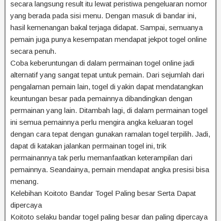
secara langsung result itu lewat peristiwa pengeluaran nomor
yang berada pada sisi menu. Dengan masuk di bandar ini,
hasil kemenangan bakal terjaga didapat. Sampai, semuanya
pemain juga punya kesempatan mendapat jekpot togel online
secara penuh.
Coba keberuntungan di dalam permainan togel online jadi
alternatif yang sangat tepat untuk pemain. Dari sejumlah dari
pengalaman pemain lain, togel di yakin dapat mendatangkan
keuntungan besar pada pemainnya dibandingkan dengan
permainan yang lain. Ditambah lagi, di dalam permainan togel
ini semua pemainnya perlu mengira angka keluaran togel
dengan cara tepat dengan gunakan ramalan togel terpilih. Jadi,
dapat di katakan jalankan permainan togel ini, trik
permainannya tak perlu memanfaatkan keterampilan dari
pemainnya. Seandainya, pemain mendapat angka presisi bisa
menang.
Kelebihan Koitoto Bandar Togel Paling besar Serta Dapat
dipercaya
Koitoto selaku bandar togel paling besar dan paling dipercaya