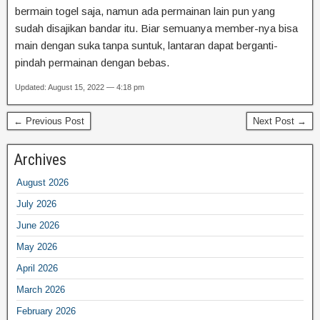
bermain togel saja, namun ada permainan lain pun yang
sudah disajikan bandar itu. Biar semuanya member-nya bisa
main dengan suka tanpa suntuk, lantaran dapat berganti-
pindah permainan dengan bebas.
Updated: August 15, 2022 — 4:18 pm
← Previous Post
Next Post →
Archives
August 2026
July 2026
June 2026
May 2026
April 2026
March 2026
February 2026