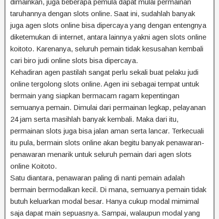
dimainkan, juga beberapa pemula dapat mulai permainan
taruhannya dengan slots online. Saat ini, sudahlah banyak
juga agen slots online bisa dipercaya yang dengan entengnya
diketemukan di internet, antara lainnya yakni agen slots online
koitoto. Karenanya, seluruh pemain tidak kesusahan kembali
cari biro judi online slots bisa dipercaya.
Kehadiran agen pastilah sangat perlu sekali buat pelaku judi
online tergolong slots online. Agen ini sebagai tempat untuk
bermain yang siapkan bermacam ragam kepentingan
semuanya pemain. Dimulai dari permainan legkap, pelayanan
24 jam serta masihlah banyak kembali. Maka dari itu,
permainan slots juga bisa jalan aman serta lancar. Terkecuali
itu pula, bermain slots online akan begitu banyak penawaran-
penawaran menarik untuk seluruh pemain dari agen slots
online Koitoto.
Satu diantara, penawaran paling di nanti pemain adalah
bermain bermodalkan kecil. Di mana, semuanya pemain tidak
butuh keluarkan modal besar. Hanya cukup modal mimimal
saja dapat main sepuasnya. Sampai, walaupun modal yang