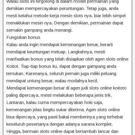
Walau slots ini tergolong di dalam model permainan yang
demikian mempercayakan peruntungan. Tetap juga, anda
mesti ketahui metode kerja mesin slots nya, biar lebih simpel
menaklukan mesin nya. Dengan demikian, permainan dapat
semakin gampang anda menangi.
Fungsikan bonus
Kalau anda ingin mendapat kemenangan besar, berarti
mendapat keuntungan meluap. Langkahnya, mesti
manfaatkan bonus yang telah disiapkan oleh agen slots online
Koitot. Tiap-tiap bonus itu, dapat dengan gampang anda
temukan. Karenanya, seluruh pemain juga miliki peluang
mendapat untung besar, walau modalnya kecil.
Mendapat kemenangan besar di agen judi slots online koitoto
paling dipercaya, mesti melakukan beberapa jenis trik.
Lantaran, kalau cuma mempercayakan hoki saja,
kemenangan jelas begitu sukar diterima. Agen slots online
bisa dipercaya, yang pasti bakal memberinya yang terhebat
keseluruh pesertanya dengan adanya sarana komplet.
Hingga, bermain slots online dapat bertambah lancar dan