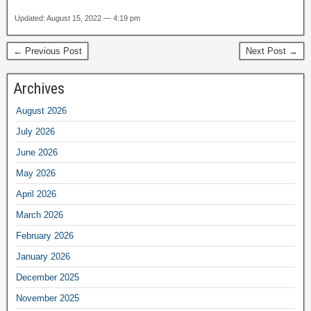
Updated: August 15, 2022 — 4:19 pm
← Previous Post
Next Post →
Archives
August 2026
July 2026
June 2026
May 2026
April 2026
March 2026
February 2026
January 2026
December 2025
November 2025