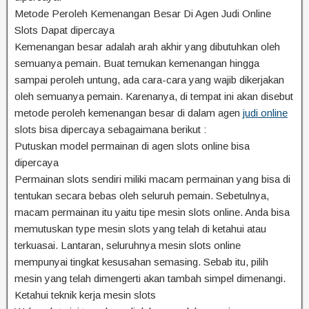
Metode Peroleh Kemenangan Besar Di Agen Judi Online
Slots Dapat dipercaya
Kemenangan besar adalah arah akhir yang dibutuhkan oleh
semuanya pemain. Buat temukan kemenangan hingga
sampai peroleh untung, ada cara-cara yang wajib dikerjakan
oleh semuanya pemain. Karenanya, di tempat ini akan disebut
metode peroleh kemenangan besar di dalam agen
judi online
slots bisa dipercaya sebagaimana berikut :
Putuskan model permainan di agen slots online bisa
dipercaya
Permainan slots sendiri miliki macam permainan yang bisa di
tentukan secara bebas oleh seluruh pemain. Sebetulnya,
macam permainan itu yaitu tipe mesin slots online. Anda bisa
memutuskan type mesin slots yang telah di ketahui atau
terkuasai. Lantaran, seluruhnya mesin slots online
mempunyai tingkat kesusahan semasing. Sebab itu, pilih
mesin yang telah dimengerti akan tambah simpel dimenangi.
Ketahui teknik kerja mesin slots