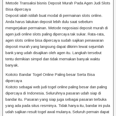
Metode Transaksi bisnis Deposit Murah Pada Agen Judi Slots
Bisa dipercaya
Deposit ialah istilah buat modal di permainan slots online.
Anda harus lakukan deposit lebih dulu saat sebelum
mengerjakan permainan. Metode negosiasi deposit murah di
agen judi online slots paling dipercaya tak sukar. Rata-rata,
agen slots online bisa dipercaya sudah sajikan penawaran
deposit murah yang langsung dapat dikirim lewat sejumlah
bank yang udah disajikan oleh agen itu. Langkah tersebut
tentu demikian simpel dan tidak memakan banyak waktu
banyak.
Koitoto Bandar Togel Online Paling besar Serta Bisa
dipercaya
Koitoto sebagai web judi togel online paling besar dan paling
dipercaya di Indonesia. Seluruhnya pasaran udah siap di
bandar itu. Pasaran yang siap juga sebagai pasaran terbuka
yang ada pada situs resminya. Tidak hanya itu, bandar ini pula
udah sajikan result togel awal mulanya. Seluruh pemain dapat