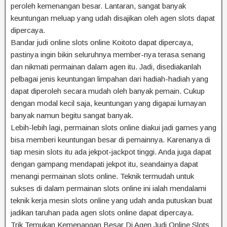
peroleh kemenangan besar. Lantaran, sangat banyak
keuntungan meluap yang udah disajikan oleh agen slots dapat
dipercaya.
Bandar judi online slots online Koitoto dapat dipercaya,
pastinya ingin bikin seluruhnya member-nya terasa senang
dan nikmati permainan dalam agen itu. Jadi, disediakanlah
pelbagai jenis keuntungan limpahan dari hadiah-hadiah yang
dapat diperoleh secara mudah oleh banyak pemain. Cukup
dengan modal kecil saja, keuntungan yang digapai lumayan
banyak namun begitu sangat banyak.
Lebih-lebih lagi, permainan slots online diakui jadi games yang
bisa memberi keuntungan besar di pemainnya. Karenanya di
tiap mesin slots itu ada jekpot-jackpot tinggi. Anda juga dapat
dengan gampang mendapati jekpot itu, seandainya dapat
menangi permainan slots online. Teknik termudah untuk
sukses di dalam permainan slots online ini ialah mendalami
teknik kerja mesin slots online yang udah anda putuskan buat
jadikan taruhan pada agen slots online dapat dipercaya.
Trik Temukan Kemenangan Besar Di Agen Judi Online Slots