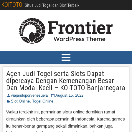
KOITOTO
Situs Judi Togel dan Slot Terbaik
Agen Judi Togel serta Slots Dapat
dipercaya Dengan Kemenangan Besar
Dan Modal Kecil – KOITOTO Banjarnegara
viajandoporvenezuela
August 15, 2022
Slot Online
,
Togel Online
Waktu terakhir ini, permainan slots online demikian ramai
dimainkan oleh beberapa pemain di Indonesia. Karena games
itu benar-benar gampang sekali dimainkan, bahkan juga