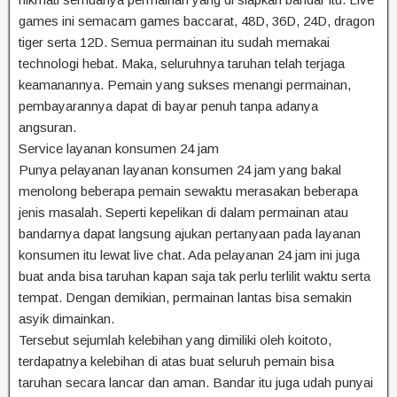
games ini semacam games baccarat, 48D, 36D, 24D, dragon
tiger serta 12D. Semua permainan itu sudah memakai
technologi hebat. Maka, seluruhnya taruhan telah terjaga
keamanannya. Pemain yang sukses menangi permainan,
pembayarannya dapat di bayar penuh tanpa adanya
angsuran.
Service layanan konsumen 24 jam
Punya pelayanan layanan konsumen 24 jam yang bakal
menolong beberapa pemain sewaktu merasakan beberapa
jenis masalah. Seperti kepelikan di dalam permainan atau
bandarnya dapat langsung ajukan pertanyaan pada layanan
konsumen itu lewat live chat. Ada pelayanan 24 jam ini juga
buat anda bisa taruhan kapan saja tak perlu terlilit waktu serta
tempat. Dengan demikian, permainan lantas bisa semakin
asyik dimainkan.
Tersebut sejumlah kelebihan yang dimiliki oleh koitoto,
terdapatnya kelebihan di atas buat seluruh pemain bisa
taruhan secara lancar dan aman. Bandar itu juga udah punyai