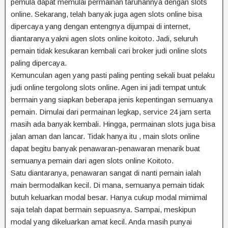
pemula dapat memulai permainan taruhannya dengan slots
online. Sekarang, telah banyak juga agen slots online bisa
dipercaya yang dengan entengnya dijumpai di internet,
diantaranya yakni agen slots online koitoto. Jadi, seluruh
pemain tidak kesukaran kembali cari broker judi online slots
paling dipercaya.
Kemunculan agen yang pasti paling penting sekali buat pelaku
judi online tergolong slots online. Agen ini jadi tempat untuk
bermain yang siapkan beberapa jenis kepentingan semuanya
pemain. Dimulai dari permainan legkap, service 24 jam serta
masih ada banyak kembali. Hingga, permainan slots juga bisa
jalan aman dan lancar. Tidak hanya itu , main slots online
dapat begitu banyak penawaran-penawaran menarik buat
semuanya pemain dari agen slots online Koitoto.
Satu diantaranya, penawaran sangat di nanti pemain ialah
main bermodalkan kecil. Di mana, semuanya pemain tidak
butuh keluarkan modal besar. Hanya cukup modal mimimal
saja telah dapat bermain sepuasnya. Sampai, meskipun
modal yang dikeluarkan amat kecil. Anda masih punyai