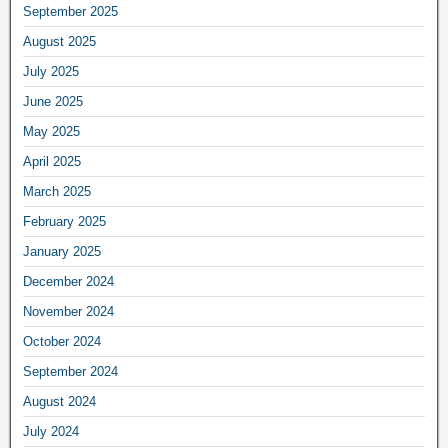
September 2025
August 2025
July 2025
June 2025
May 2025
April 2025
March 2025
February 2025
January 2025
December 2024
November 2024
October 2024
September 2024
August 2024
July 2024