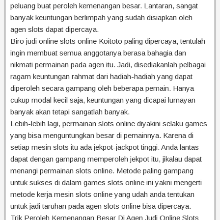
peluang buat peroleh kemenangan besar. Lantaran, sangat
banyak keuntungan berlimpah yang sudah disiapkan oleh
agen slots dapat dipercaya.
Biro judi online slots online Koitoto paling dipercaya, tentulah
ingin membuat semua anggotanya berasa bahagia dan
nikmati permainan pada agen itu. Jadi, disediakanlah pelbagai
ragam keuntungan rahmat dari hadiah-hadiah yang dapat
diperoleh secara gampang oleh beberapa pemain. Hanya
cukup modal kecil saja, keuntungan yang dicapai lumayan
banyak akan tetapi sangatlah banyak.
Lebih-lebih lagi, permainan slots online diyakini selaku games
yang bisa menguntungkan besar di pemainnya. Karena di
setiap mesin slots itu ada jekpot-jackpot tinggi. Anda lantas
dapat dengan gampang memperoleh jekpot itu, jikalau dapat
menangi permainan slots online. Metode paling gampang
untuk sukses di dalam games slots online ini yakni mengerti
metode kerja mesin slots online yang udah anda tentukan
untuk jadi taruhan pada agen slots online bisa dipercaya.
Trik Peroleh Kemenangan Besar Di Agen Judi Online Slots