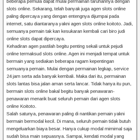
beberapa pemula dapat mulai permainan taruhannya dengan
slots online. Sekarang, telah banyak juga agen slots online
paling dipercaya yang dengan entengnya dijumpai pada
internet, satu diantaranya yakni agen slots online koitoto. Jadi,
semuanya pemain tak kan kesukaran kembali cari biro judi
online slots dapat dipercaya.
Kehadiran agen pastilah begitu penting sekali untuk pejudi
online termaksud slots online. Agen ini menjadi tempat untuk
bermain yang sediakan beberapa ragam kepentingan
semuanya pemain. Mulai dengan permainan legkap, service
24 jam serta ada banyak kembali. Maka dari itu, permainan
slots lantas bisa jalan aman serta lancar. Tidak hanya itu pun,
bermain slots online bakal begitu banyak penawaran-
penawaran menarik buat seluruh pemain dari agen slots
online Koitoto.
Salah satunya, penawaran paling di nantikan pemain yakni
bermain bermodal kecil. Di mana, seluruh pemain tidak butuh
mengeluarkan biaya besar. Hanya cukup modal mimimal saja
sudah bisa main sepuasnya. Sampai, kendati modal yang