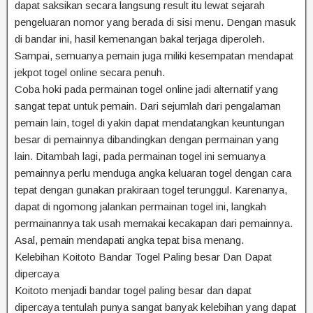
dapat saksikan secara langsung result itu lewat sejarah
pengeluaran nomor yang berada di sisi menu. Dengan masuk
di bandar ini, hasil kemenangan bakal terjaga diperoleh.
Sampai, semuanya pemain juga miliki kesempatan mendapat
jekpot togel online secara penuh.
Coba hoki pada permainan togel online jadi alternatif yang
sangat tepat untuk pemain. Dari sejumlah dari pengalaman
pemain lain, togel di yakin dapat mendatangkan keuntungan
besar di pemainnya dibandingkan dengan permainan yang
lain. Ditambah lagi, pada permainan togel ini semuanya
pemainnya perlu menduga angka keluaran togel dengan cara
tepat dengan gunakan prakiraan togel terunggul. Karenanya,
dapat di ngomong jalankan permainan togel ini, langkah
permainannya tak usah memakai kecakapan dari pemainnya.
Asal, pemain mendapati angka tepat bisa menang.
Kelebihan Koitoto Bandar Togel Paling besar Dan Dapat
dipercaya
Koitoto menjadi bandar togel paling besar dan dapat
dipercaya tentulah punya sangat banyak kelebihan yang dapat