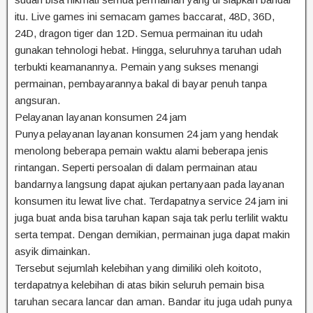
itu. Live games ini semacam games baccarat, 48D, 36D,
24D, dragon tiger dan 12D. Semua permainan itu udah
gunakan tehnologi hebat. Hingga, seluruhnya taruhan udah
terbukti keamanannya. Pemain yang sukses menangi
permainan, pembayarannya bakal di bayar penuh tanpa
angsuran.
Pelayanan layanan konsumen 24 jam
Punya pelayanan layanan konsumen 24 jam yang hendak
menolong beberapa pemain waktu alami beberapa jenis
rintangan. Seperti persoalan di dalam permainan atau
bandarnya langsung dapat ajukan pertanyaan pada layanan
konsumen itu lewat live chat. Terdapatnya service 24 jam ini
juga buat anda bisa taruhan kapan saja tak perlu terlilit waktu
serta tempat. Dengan demikian, permainan juga dapat makin
asyik dimainkan.
Tersebut sejumlah kelebihan yang dimiliki oleh koitoto,
terdapatnya kelebihan di atas bikin seluruh pemain bisa
taruhan secara lancar dan aman. Bandar itu juga udah punya