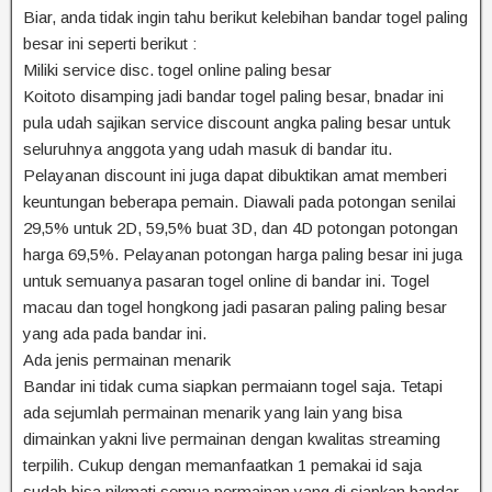
Biar, anda tidak ingin tahu berikut kelebihan bandar togel paling
besar ini seperti berikut :
Miliki service disc. togel online paling besar
Koitoto disamping jadi bandar togel paling besar, bnadar ini
pula udah sajikan service discount angka paling besar untuk
seluruhnya anggota yang udah masuk di bandar itu.
Pelayanan discount ini juga dapat dibuktikan amat memberi
keuntungan beberapa pemain. Diawali pada potongan senilai
29,5% untuk 2D, 59,5% buat 3D, dan 4D potongan potongan
harga 69,5%. Pelayanan potongan harga paling besar ini juga
untuk semuanya pasaran togel online di bandar ini. Togel
macau dan togel hongkong jadi pasaran paling paling besar
yang ada pada bandar ini.
Ada jenis permainan menarik
Bandar ini tidak cuma siapkan permaiann togel saja. Tetapi
ada sejumlah permainan menarik yang lain yang bisa
dimainkan yakni live permainan dengan kwalitas streaming
terpilih. Cukup dengan memanfaatkan 1 pemakai id saja
sudah bisa nikmati semua permainan yang di siapkan bandar