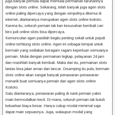
juga banyak pemula dapat memulai permainan taruhannya
dengan slots online. Sekarang, telah banyak juga agen slots
online paling dipercaya yang dengan simpelnya ditemui di
internet, diantaranya merupakan agen slots online koitoto.
Karena itu, seluruh pemain tak kan kesusahan kembali cari
biro judi online slots bisa dipercaya.
Kemunculan agen pastilah begitu penting sekali untuk pejudi
online terhitung slots online. Agen ini sebagai tempat untuk
bermain yang sediakan beragam ragam keperluan semuanya
pemain. Mulai dengan permainan legkap, pelayanan 24 jam
dan masihlah banyak kembali. Maka dari itu, permainan slots
lantas bisa jalan aman dan lancar. Disamping itu pula, bermain
slots online akan sangat banyak penawaran-penawaran
menarik buat semuanya pemain dari agen slots online
Koitoto.
Satu diantaranya, penawaran paling di nanti pemain yakni
main bermodalkan kecil. Di mana, seluruh pemain tak butuh
keluarkan biaya besar. Hanya cukup modal mimimal saja
dapat main sepuasnya. Juga, walaupun modal yang