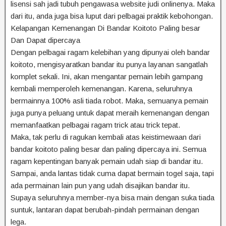
lisensi sah jadi tubuh pengawasa website judi onlinenya. Maka
dari itu, anda juga bisa luput dari pelbagai praktik kebohongan.
Kelapangan Kemenangan Di Bandar Koitoto Paling besar
Dan Dapat dipercaya
Dengan pelbagai ragam kelebihan yang dipunyai oleh bandar
koitoto, mengisyaratkan bandar itu punya layanan sangatlah
komplet sekali. Ini, akan mengantar pemain lebih gampang
kembali memperoleh kemenangan. Karena, seluruhnya
bermainnya 100% asli tiada robot. Maka, semuanya pemain
juga punya peluang untuk dapat meraih kemenangan dengan
memanfaatkan pelbagai ragam trick atau trick tepat.
Maka, tak perlu di ragukan kembali atas keistimewaan dari
bandar koitoto paling besar dan paling dipercaya ini. Semua
ragam kepentingan banyak pemain udah siap di bandar itu.
Sampai, anda lantas tidak cuma dapat bermain togel saja, tapi
ada permainan lain pun yang udah disajikan bandar itu.
Supaya seluruhnya member-nya bisa main dengan suka tiada
suntuk, lantaran dapat berubah-pindah permainan dengan
lega.