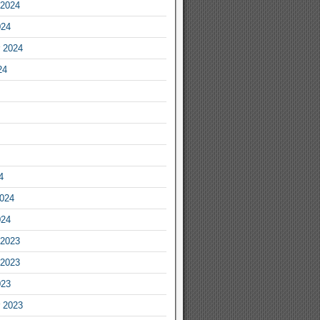
2024
024
 2024
24
4
2024
024
2023
2023
023
 2023