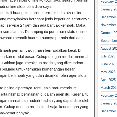
 ialah agen slots online koitoto. Jadi, seluruh pemain
February 
udi online slots bisa dipercaya.
January 2
 sekali buat pejudi online termaksud slots online.
December 
n yang menyiapkan beragam jenis keperluan semuanya
kap, service 24 jam dan ada banyak kembali. Maka,
November 
 serta lancar. Disamping itu pun, main slots online
October 2
nawaran menarik buat semuanya pemain dari agen
September
August 20
i nanti pemain yakni main bermodalkan kecil. Di
keluarkan modal besar. Cukup dengan modal mimimal
July 2025
a. Bahkan juga, meskipun modal yang dikeluarkan
June 2025
i peluang untuk temukan kemenangan besar.
May 2025
gan berlimpah yang udah disajikan oleh agen slots
April 2025
toto paling dipercaya, tentu saja mau membuat
March 202
rta nikmati permainan di dalam agen itu. Karena itu,
February 
ngan rahmat dari hadiah-hadiah yang dapat diperoleh
January 2
. Cukup dengan modal kecil saja, keuntungan yang
December 
nar-benar banyak.