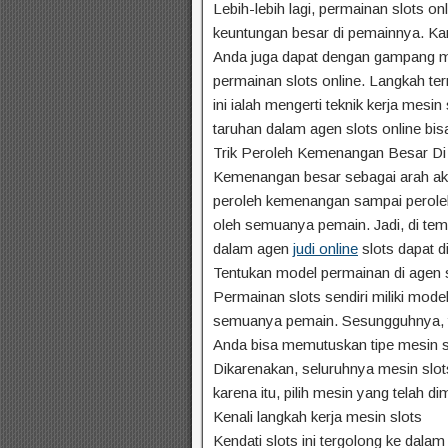
Lebih-lebih lagi, permainan slots o
keuntungan besar di pemainnya. Karen
Anda juga dapat dengan gampang me
permainan slots online. Langkah te
ini ialah mengerti teknik kerja mesi
taruhan dalam agen slots online bis
Trik Peroleh Kemenangan Besar Di 
Kemenangan besar sebagai arah ak
peroleh kemenangan sampai peroleh
oleh semuanya pemain. Jadi, di temp
dalam agen
judi online
slots dapat di
Tentukan model permainan di agen s
Permainan slots sendiri miliki mode
semuanya pemain. Sesungguhnya, ti
Anda bisa memutuskan tipe mesin sl
Dikarenakan, seluruhnya mesin slot
karena itu, pilih mesin yang telah 
Kenali langkah kerja mesin slots
Kendati slots ini tergolong ke d