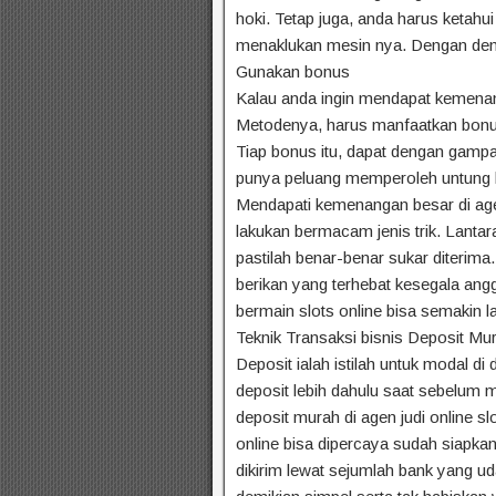
hoki. Tetap juga, anda harus ketahui
menaklukan mesin nya. Dengan demi
Gunakan bonus
Kalau anda ingin mendapat kemenang
Metodenya, harus manfaatkan bonus 
Tiap bonus itu, dapat dengan gamp
punya peluang memperoleh untung b
Mendapati kemenangan besar di agen 
lakukan bermacam jenis trik. Lant
pastilah benar-benar sukar diterima.
berikan yang terhebat kesegala ang
bermain slots online bisa semakin 
Teknik Transaksi bisnis Deposit Mu
Deposit ialah istilah untuk modal d
deposit lebih dahulu saat sebelum 
deposit murah di agen judi online sl
online bisa dipercaya sudah siapk
dikirim lewat sejumlah bank yang uda