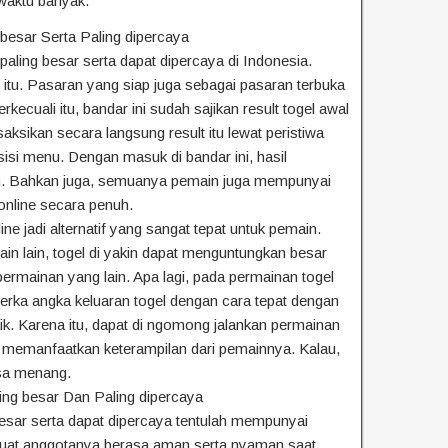
 waktu banyak.
 besar Serta Paling dipercaya
 paling besar serta dapat dipercaya di Indonesia.
 itu. Pasaran yang siap juga sebagai pasaran terbuka
kecuali itu, bandar ini sudah sajikan result togel awal
sikan secara langsung result itu lewat peristiwa
isi menu. Dengan masuk di bandar ini, hasil
eh. Bahkan juga, semuanya pemain juga mempunyai
online secara penuh.
ne jadi alternatif yang sangat tepat untuk pemain.
in lain, togel di yakin dapat menguntungkan besar
rmainan yang lain. Apa lagi, pada permainan togel
erka angka keluaran togel dengan cara tepat dengan
ik. Karena itu, dapat di ngomong jalankan permainan
rlu memanfaatkan keterampilan dari pemainnya. Kalau,
sa menang.
ing besar Dan Paling dipercaya
besar serta dapat dipercaya tentulah mempunyai
uat anggotanya berasa aman serta nyaman saat