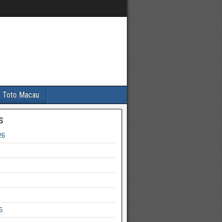
l Toto Macau
s
26
6