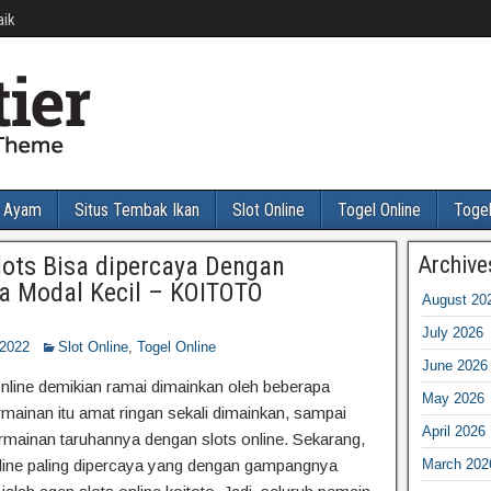
aik
g Ayam
Situs Tembak Ikan
Slot Online
Togel Online
Toge
lots Bisa dipercaya Dengan
Archive
a Modal Kecil – KOITOTO
August 20
July 2026
 2022
Slot Online
,
Togel Online
June 2026
 online demikian ramai dimainkan oleh beberapa
May 2026
mainan itu amat ringan sekali dimainkan, sampai
April 2026
mainan taruhannya dengan slots online. Sekarang,
nline paling dipercaya yang dengan gampangnya
March 202