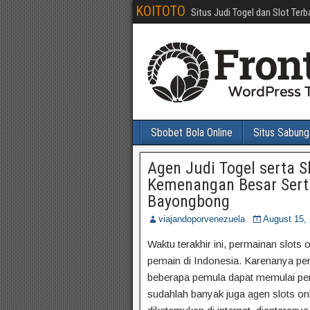
KOITOTO
Situs Judi Togel dan Slot Terb
Sbobet Bola Online
Situs Sabun
Agen Judi Togel serta S
Kemenangan Besar Sert
Bayongbong
viajandoporvenezuela
August 15,
Waktu terakhir ini, permainan slots
pemain di Indonesia. Karenanya per
beberapa pemula dapat memulai per
sudahlah banyak juga agen slots o