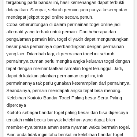
tergabung pada bandar ini, hasil kemenangan dapat terbukti
didapatkan. Sampai, seluruh pemain juga punya kesempatan
mendapat jekpot togel online secara penuh.
Coba keberuntungan di dalam permainan togel online jadi
alternatif yang terbaik untuk pemain. Dari beberapa dari
pengalaman pemain lain, togel di yakin dapat menguntungkan
besar pada pemainnya diperbandingkan dengan permainan
yang lain. Ditambah lagi, di permainan togel ini seluruh
pemainnya cuman perlu mengira angka keluaran togel dengan
tepat dengan memanfaatkan ramalan togel terunggul. Jadi,
dapat di katakan jalankan permainan togel ini, trik
permainannya tak perlu gunakan keterampilan dari pemainnya.
Seandainya, pemain mendapati angka tepat bisa menang.
Kelebihan Koitoto Bandar Togel Paling besar Serta Paling
dipercaya
Koitoto sebagai bandar togel paling besar dan bisa dipercaya
tentulah miliki begitu banyak kelebihan yang dapat bikin
member-nya terasa aman serta nyaman waktu bermain togel.
Biar, anda tidak ingin tahu berikut ini kelebihan bandar togel