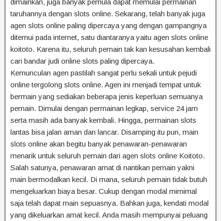
dimainkan, juga banyak pemula dapat memulai permainan
taruhannya dengan slots online. Sekarang, telah banyak juga
agen slots online paling dipercaya yang dengan gampangnya
ditemui pada internet, satu diantaranya yaitu agen slots online
koitoto. Karena itu, seluruh pemain tak kan kesusahan kembali
cari bandar judi online slots paling dipercaya.
Kemunculan agen pastilah sangat perlu sekali untuk pejudi
online tergolong slots online. Agen ini menjadi tempat untuk
bermain yang sediakan beberapa jenis keperluan semuanya
pemain. Dimulai dengan permainan legkap, service 24 jam
serta masih ada banyak kembali. Hingga, permainan slots
lantas bisa jalan aman dan lancar. Disamping itu pun, main
slots online akan begitu banyak penawaran-penawaran
menarik untuk seluruh pemain dari agen slots online Koitoto.
Salah satunya, penawaran amat di nantikan pemain yakni
main bermodalkan kecil. Di mana, seluruh pemain tidak butuh
mengeluarkan biaya besar. Cukup dengan modal mimimal
saja telah dapat main sepuasnya. Bahkan juga, kendati modal
yang dikeluarkan amat kecil. Anda masih mempunyai peluang