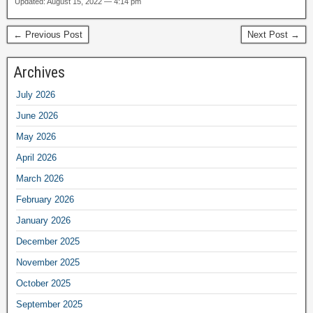
Updated: August 15, 2022 — 4:14 pm
← Previous Post
Next Post →
Archives
July 2026
June 2026
May 2026
April 2026
March 2026
February 2026
January 2026
December 2025
November 2025
October 2025
September 2025