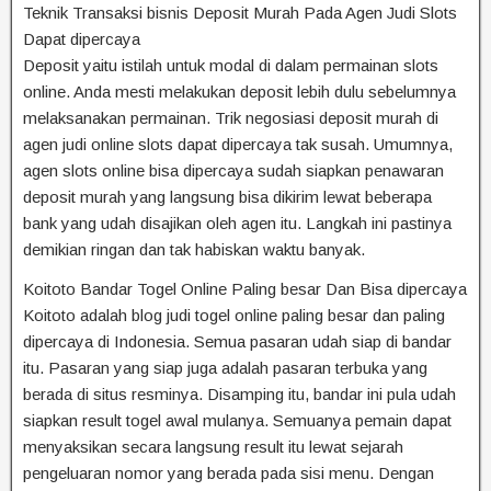
Teknik Transaksi bisnis Deposit Murah Pada Agen Judi Slots
Dapat dipercaya
Deposit yaitu istilah untuk modal di dalam permainan slots
online. Anda mesti melakukan deposit lebih dulu sebelumnya
melaksanakan permainan. Trik negosiasi deposit murah di
agen judi online slots dapat dipercaya tak susah. Umumnya,
agen slots online bisa dipercaya sudah siapkan penawaran
deposit murah yang langsung bisa dikirim lewat beberapa
bank yang udah disajikan oleh agen itu. Langkah ini pastinya
demikian ringan dan tak habiskan waktu banyak.
Koitoto Bandar Togel Online Paling besar Dan Bisa dipercaya
Koitoto adalah blog judi togel online paling besar dan paling
dipercaya di Indonesia. Semua pasaran udah siap di bandar
itu. Pasaran yang siap juga adalah pasaran terbuka yang
berada di situs resminya. Disamping itu, bandar ini pula udah
siapkan result togel awal mulanya. Semuanya pemain dapat
menyaksikan secara langsung result itu lewat sejarah
pengeluaran nomor yang berada pada sisi menu. Dengan