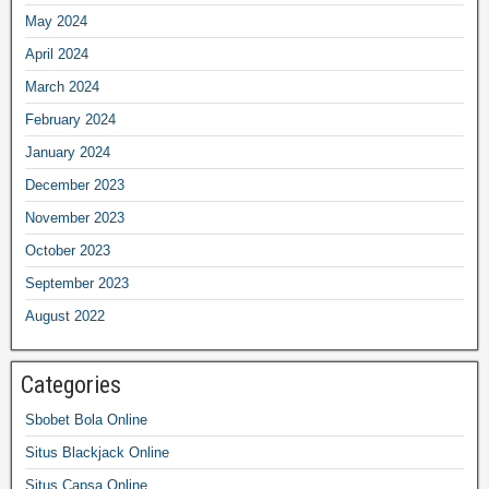
May 2024
April 2024
March 2024
February 2024
January 2024
December 2023
November 2023
October 2023
September 2023
August 2022
Categories
Sbobet Bola Online
Situs Blackjack Online
Situs Capsa Online