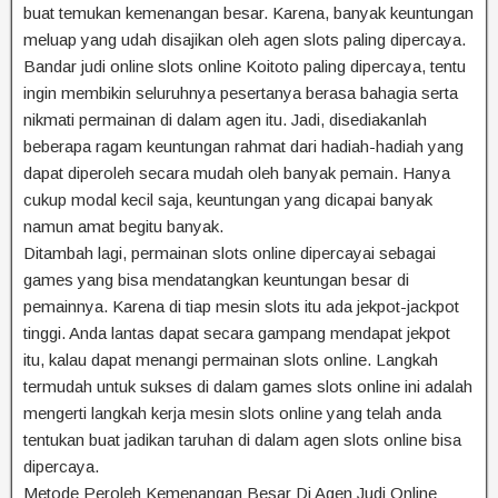
buat temukan kemenangan besar. Karena, banyak keuntungan
meluap yang udah disajikan oleh agen slots paling dipercaya.
Bandar judi online slots online Koitoto paling dipercaya, tentu
ingin membikin seluruhnya pesertanya berasa bahagia serta
nikmati permainan di dalam agen itu. Jadi, disediakanlah
beberapa ragam keuntungan rahmat dari hadiah-hadiah yang
dapat diperoleh secara mudah oleh banyak pemain. Hanya
cukup modal kecil saja, keuntungan yang dicapai banyak
namun amat begitu banyak.
Ditambah lagi, permainan slots online dipercayai sebagai
games yang bisa mendatangkan keuntungan besar di
pemainnya. Karena di tiap mesin slots itu ada jekpot-jackpot
tinggi. Anda lantas dapat secara gampang mendapat jekpot
itu, kalau dapat menangi permainan slots online. Langkah
termudah untuk sukses di dalam games slots online ini adalah
mengerti langkah kerja mesin slots online yang telah anda
tentukan buat jadikan taruhan di dalam agen slots online bisa
dipercaya.
Metode Peroleh Kemenangan Besar Di Agen Judi Online