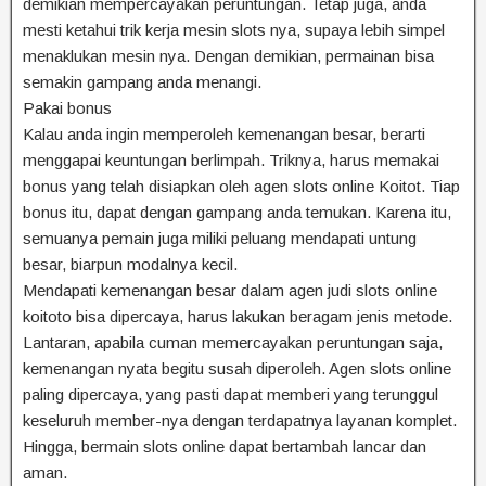
demikian mempercayakan peruntungan. Tetap juga, anda
mesti ketahui trik kerja mesin slots nya, supaya lebih simpel
menaklukan mesin nya. Dengan demikian, permainan bisa
semakin gampang anda menangi.
Pakai bonus
Kalau anda ingin memperoleh kemenangan besar, berarti
menggapai keuntungan berlimpah. Triknya, harus memakai
bonus yang telah disiapkan oleh agen slots online Koitot. Tiap
bonus itu, dapat dengan gampang anda temukan. Karena itu,
semuanya pemain juga miliki peluang mendapati untung
besar, biarpun modalnya kecil.
Mendapati kemenangan besar dalam agen judi slots online
koitoto bisa dipercaya, harus lakukan beragam jenis metode.
Lantaran, apabila cuman memercayakan peruntungan saja,
kemenangan nyata begitu susah diperoleh. Agen slots online
paling dipercaya, yang pasti dapat memberi yang terunggul
keseluruh member-nya dengan terdapatnya layanan komplet.
Hingga, bermain slots online dapat bertambah lancar dan
aman.