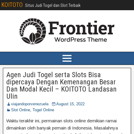
KOITOTO
Situs Judi Togel dan Slot Terbaik
Agen Judi Togel serta Slots Bisa
dipercaya Dengan Kemenangan Besar
Dan Modal Kecil – KOITOTO Landasan
Ulin
viajandoporvenezuela
August 15, 2022
Slot Online
,
Togel Online
Waktu terakhir ini, permainan slots online demikian ramai
dimainkan oleh banyak pemain di Indonesia. Masalahnya