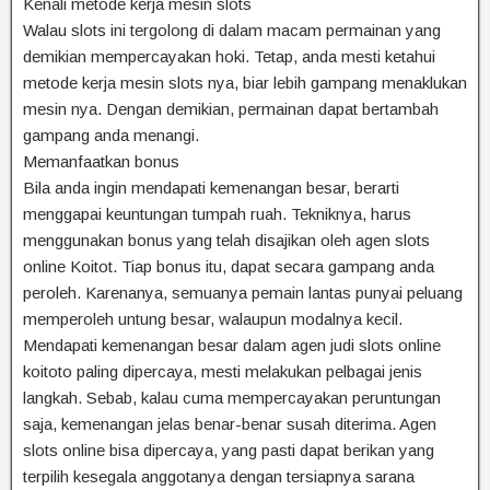
Kenali metode kerja mesin slots
Walau slots ini tergolong di dalam macam permainan yang
demikian mempercayakan hoki. Tetap, anda mesti ketahui
metode kerja mesin slots nya, biar lebih gampang menaklukan
mesin nya. Dengan demikian, permainan dapat bertambah
gampang anda menangi.
Memanfaatkan bonus
Bila anda ingin mendapati kemenangan besar, berarti
menggapai keuntungan tumpah ruah. Tekniknya, harus
menggunakan bonus yang telah disajikan oleh agen slots
online Koitot. Tiap bonus itu, dapat secara gampang anda
peroleh. Karenanya, semuanya pemain lantas punyai peluang
memperoleh untung besar, walaupun modalnya kecil.
Mendapati kemenangan besar dalam agen judi slots online
koitoto paling dipercaya, mesti melakukan pelbagai jenis
langkah. Sebab, kalau cuma mempercayakan peruntungan
saja, kemenangan jelas benar-benar susah diterima. Agen
slots online bisa dipercaya, yang pasti dapat berikan yang
terpilih kesegala anggotanya dengan tersiapnya sarana