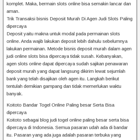
komplet. Maka, bermain slots online bisa semakin lancar dan
aman.
Trik Transaksi bisnis Deposit Murah Di Agen Judi Slots Paling
dipercaya
Deposit yaitu makna untuk modal pada permainan slots
online. Anda wajib lakukan deposit lebih dahulu sebelumnya
lakukan permainan. Metode bisnis deposit murah dalam agen
judi online slots bisa dipercaya tidak susah. Kebanyakan,
agen slots online dapat dipercaya sudah sajikan penawaran
deposit murah yang dapat langsung dikirim lewat sejumlah
bank yang telah disajikan oleh agen itu. Langkah berikut
tentulah demikian gampang dan tidak memerlukan waktu
banyak.
Koitoto Bandar Togel Online Paling besar Serta Bisa
dipercaya
Koitoto sebagai blog judi togel online paling besar serta bisa
dipercaya di Indonesia. Semua pasaran udah ada di bandar
itu. Pasaran yang ada juga adalah pasaran terbuka yang