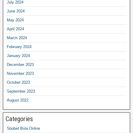
July 2024
June 2024
May 2024
April 2024
March 2024
February 2024
January 2024
December 2023
November 2023
October 2023
September 2023
August 2022
Categories
Sbobet Bola Online