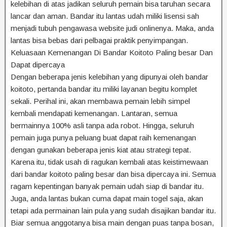
kelebihan di atas jadikan seluruh pemain bisa taruhan secara
lancar dan aman. Bandar itu lantas udah miliki lisensi sah
menjadi tubuh pengawasa website judi onlinenya. Maka, anda
lantas bisa bebas dari pelbagai praktik penyimpangan.
Keluasaan Kemenangan Di Bandar Koitoto Paling besar Dan
Dapat dipercaya
Dengan beberapa jenis kelebihan yang dipunyai oleh bandar
koitoto, pertanda bandar itu miliki layanan begitu komplet
sekali. Perihal ini, akan membawa pemain lebih simpel
kembali mendapati kemenangan. Lantaran, semua
bermainnya 100% asli tanpa ada robot. Hingga, seluruh
pemain juga punya peluang buat dapat raih kemenangan
dengan gunakan beberapa jenis kiat atau strategi tepat.
Karena itu, tidak usah di ragukan kembali atas keistimewaan
dari bandar koitoto paling besar dan bisa dipercaya ini. Semua
ragam kepentingan banyak pemain udah siap di bandar itu.
Juga, anda lantas bukan cuma dapat main togel saja, akan
tetapi ada permainan lain pula yang sudah disajikan bandar itu.
Biar semua anggotanya bisa main dengan puas tanpa bosan,