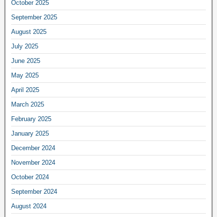
October 2025
September 2025
August 2025
July 2025
June 2025
May 2025
April 2025
March 2025
February 2025
January 2025
December 2024
November 2024
October 2024
September 2024
August 2024