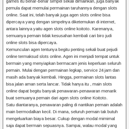
games itu benar-benar simpel sekali dimainkan, juga banyak
pemula dapat memulai permainan taruhannya dengan slots
online. Saat ini, telah banyak juga agen slots online bisa
dipercaya yang dengan simpelnya diketemukan di internet,
antara lainnya yaitu agen slots online koitoto. Karenanya,
semuanya pemain tidak kesusahan kembali cari biro judi
online slots bisa dipercaya.
Kemunculan agen tentunya begitu penting sekali buat pejudi
online termaksud slots online. Agen ini menjadi tempat untuk
bermain yang menyiapkan bermacam jenis keperluan seluruh
pemain. Mulai dengan permainan legkap, service 24 jam dan
masih ada banyak kembali. Hingga, permainan slots lantas
bisa jalan aman serta lancar. Tidak hanya itu , main slots
online dapat begitu banyak penawaran-penawaran menarik
buat semuanya pemain dari agen slots online Koitoto.
Satu diantaranya, penawaran paling di nantikan pemain adalah
main bermodalkan kecil. Di mana, seluruh pemain tak butuh
mengeluarkan biaya besar. Cukup dengan modal mimimal
saja dapat bermain sepuasnya. Sampai, walau modal yang