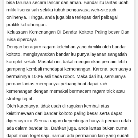
bisa taruhan secara lancar dan aman. Bandar itu lantas udah
miliki lisensi sah selaku tubuh pengawasa web-site judi
onlinenya. Hingga, anda juga bisa terlepas dari pelbagai
praktik kebohongan.
Keluasaan Kemenangan Di Bandar Koitoto Paling besar Dan
Bisa dipercaya
Dengan beragam ragam kelebihan yang dimiliki oleh bandar
koitoto, mengisyaratkan bandar itu punya layanan sangatlah
komplet sekali. Masalah ini, bakal mengirimkan pemain lebih
gampang kembali mendapat kemenangan. Karena, semuanya
bermainnya 100% asli tiada robot. Maka dari itu, semuanya
pemain lantas mempunyai peluang buat dapat raih
kemenangan dengan memakai bermacam ragam trick atau
strategi tepat.
Oleh karenanya, tidak usah di ragukan kembali atas
keistimewaan dari bandar koitoto paling besar serta dapat
dipercaya ini. Semua ragam kepentingan banyak pemain udah
ada dalam bandar itu. Bahkan juga, anda lantas bukan cuma
dapat main togel saja, namun ada permainan lain yang sudah