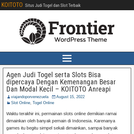
KOITOTO
Situs Judi Togel dan Slot Terbaik
Agen Judi Togel serta Slots Bisa
dipercaya Dengan Kemenangan Besar
Dan Modal Kecil – KOITOTO Anreapi
viajandoporvenezuela
August 15, 2022
Slot Online
,
Togel Online
Waktu terakhir ini, permainan slots online demikian ramai
dimainkan oleh banyak pemain di Indonesia. Karenanya
games itu begitu simpel sekali dimainkan, sampai banyak