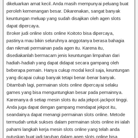
dikeluarkan amat kecil. Anda masih mempunyai peluang buat
peroleh kemenangan besar. Dikarenakan, sangat banyak
keuntungan meluap yang sudah disajikan oleh agen slots
dapat dipercaya.
Broker judi online slots online Koitoto bisa dipercaya,
pastinya mau bikin seluruhnya anggotanya berasa bahagia
dan nikmati permainan pada agen itu. Karena itu,
disediakanlah bermacam jenis keuntungan limpahan dari
hadiah-hadiah yang dapat didapat secara gampang oleh
beberapa pemain. Hanya cukup modal kecil saja, keuntungan
yang dicapai cukup banyak tetapi benar-benar banyak.
Ditambah lagi, permainan slots online dipercayai selaku
games yang bisa menguntungkan besar pada pemainnya.
Karenanya di setiap mesin slots itu ada jekpot-jackpot tinggi.
Anda juga dapat dengan gampang mendapat jekpot itu,
seandainya dapat menangi permainan slots online. Metode
termudah untuk sukses dalam permainan slots online ini ialah
pahami langkah kerja mesin slots online yang telah anda
putuskan buat jadi taruhan dalam agen slots online bisa