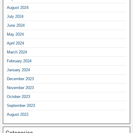
August 2024
July 2024
June 2024
May 2024
April 2024
March 2024
February 2024
January 2024
December 2023
November 2023
October 2023
September 2023
August 2022