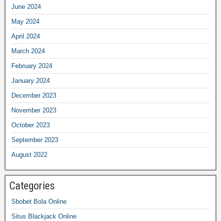
June 2024
May 2024
April 2024
March 2024
February 2024
January 2024
December 2023
November 2023
October 2023
September 2023
August 2022
Categories
Sbobet Bola Online
Situs Blackjack Online