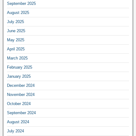
September 2025
August 2025
July 2025
June 2025
May 2025
April 2025
March 2025
February 2025
January 2025
December 2024
November 2024
October 2024
September 2024
August 2024
July 2024