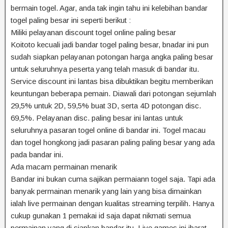
bermain togel. Agar, anda tak ingin tahu ini kelebihan bandar
togel paling besar ini seperti berikut :
Miliki pelayanan discount togel online paling besar
Koitoto kecuali jadi bandar togel paling besar, bnadar ini pun
sudah siapkan pelayanan potongan harga angka paling besar
untuk seluruhnya peserta yang telah masuk di bandar itu.
Service discount ini lantas bisa dibuktikan begitu memberikan
keuntungan beberapa pemain. Diawali dari potongan sejumlah
29,5% untuk 2D, 59,5% buat 3D, serta 4D potongan disc.
69,5%. Pelayanan disc. paling besar ini lantas untuk
seluruhnya pasaran togel online di bandar ini. Togel macau
dan togel hongkong jadi pasaran paling paling besar yang ada
pada bandar ini.
Ada macam permainan menarik
Bandar ini bukan cuma sajikan permaiann togel saja. Tapi ada
banyak permainan menarik yang lain yang bisa dimainkan
ialah live permainan dengan kualitas streaming terpilih. Hanya
cukup gunakan 1 pemakai id saja dapat nikmati semua
permainan yang di siapkan bandar itu. Live games ini ibarat