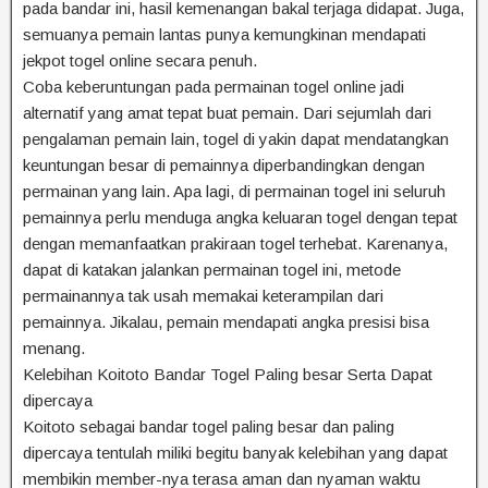
pada bandar ini, hasil kemenangan bakal terjaga didapat. Juga,
semuanya pemain lantas punya kemungkinan mendapati
jekpot togel online secara penuh.
Coba keberuntungan pada permainan togel online jadi
alternatif yang amat tepat buat pemain. Dari sejumlah dari
pengalaman pemain lain, togel di yakin dapat mendatangkan
keuntungan besar di pemainnya diperbandingkan dengan
permainan yang lain. Apa lagi, di permainan togel ini seluruh
pemainnya perlu menduga angka keluaran togel dengan tepat
dengan memanfaatkan prakiraan togel terhebat. Karenanya,
dapat di katakan jalankan permainan togel ini, metode
permainannya tak usah memakai keterampilan dari
pemainnya. Jikalau, pemain mendapati angka presisi bisa
menang.
Kelebihan Koitoto Bandar Togel Paling besar Serta Dapat
dipercaya
Koitoto sebagai bandar togel paling besar dan paling
dipercaya tentulah miliki begitu banyak kelebihan yang dapat
membikin member-nya terasa aman dan nyaman waktu