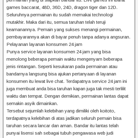
games baccarat, 48D, 36D, 24D, dragon tiger dan 12D.
Seluruhnya permainan itu sudah memakai technologi
mutakhir. Maka dari itu, semua taruhan telah teruji
keamanannya. Pemain yang sukses menangi permainan,
pembayarannya akan di bayar penuh tanpa adanya angsuran.
Pelayanan layanan konsumen 24 jam
Punya service layanan konsumen 24 jam yang bisa
menolong beberapa pemain waktu mengenyam beberapa
jenis rintangan. Seperti kesukaran pada permainan atau
bandarnya langsung bisa ajukan pertanyaan di layanan
konsumen itu lewat live chat. Terdapatnya service 24 jam ini
juga membuat anda bisa taruhan kapan juga tak mesti terlilit
waktu dan tempat. Dengan demikian, permainan lantas dapat
semakin asyik dimainkan.
Tersebut sejumlah kelebihan yang dimiliki oleh koitoto,
terdapatnya kelebihan di atas jadikan seluruh pemain bisa
taruhan secara lancar dan aman. Bandar itu lantas telah
punyai lisensi sah sebagai tubuh pengawasa web judi