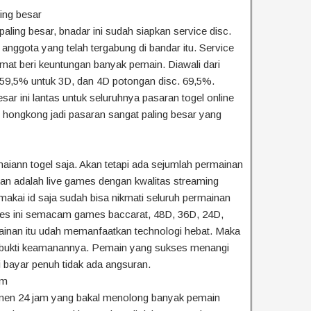
ling besar
paling besar, bnadar ini sudah siapkan service disc.
anggota yang telah tergabung di bandar itu. Service
 amat beri keuntungan banyak pemain. Diawali dari
59,5% untuk 3D, dan 4D potongan disc. 69,5%.
ar ini lantas untuk seluruhnya pasaran togel online
l hongkong jadi pasaran sangat paling besar yang
maiann togel saja. Akan tetapi ada sejumlah permainan
kan adalah live games dengan kwalitas streaming
makai id saja sudah bisa nikmati seluruh permainan
ames ini semacam games baccarat, 48D, 36D, 24D,
mainan itu udah memanfaatkan technologi hebat. Maka
terbukti keamanannya. Pemain yang sukses menangi
 bayar penuh tidak ada angsuran.
am
men 24 jam yang bakal menolong banyak pemain