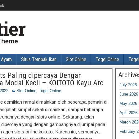
aik
g Ayam
Situs Tembak Ikan
Slot Online
Togel Online
Toge
ts Paling dipercaya Dengan
Archive
a Modal Kecil – KOITOTO Kayu Aro
July 2026
 2022
Slot Online
,
Togel Online
June 2026
line demikian ramai dimainkan oleh beberapa pemain di
May 2026
angatlah simpel sekali dimainkan, sampai beberapa
April 2026
uhannya dengan slots online. Sekarang, telah
March 202
ing dipercaya yang dengan gampangnya dijumpai pada
n agen slots online koitoto. Karena itu, semuanya
February 