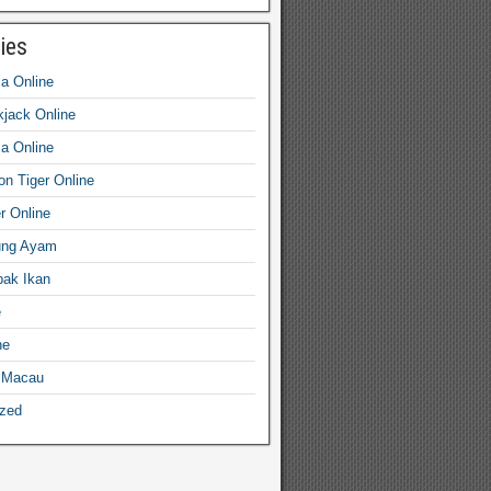
ies
a Online
kjack Online
a Online
on Tiger Online
r Online
ung Ayam
bak Ikan
e
ne
o Macau
ized