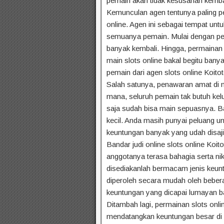
pemain akan tidak kesusahan kembali
Kemunculan agen tentunya paling pen
online. Agen ini sebagai tempat unt
semuanya pemain. Mulai dengan pe
banyak kembali. Hingga, permainan sl
main slots online bakal begitu ban
pemain dari agen slots online Koitot
Salah satunya, penawaran amat di n
mana, seluruh pemain tak butuh ke
saja sudah bisa main sepuasnya. B
kecil. Anda masih punyai peluang u
keuntungan banyak yang udah disajik
Bandar judi online slots online Koit
anggotanya terasa bahagia serta ni
disediakanlah bermacam jenis keunt
diperoleh secara mudah oleh beber
keuntungan yang dicapai lumayan ba
Ditambah lagi, permainan slots onl
mendatangkan keuntungan besar di p