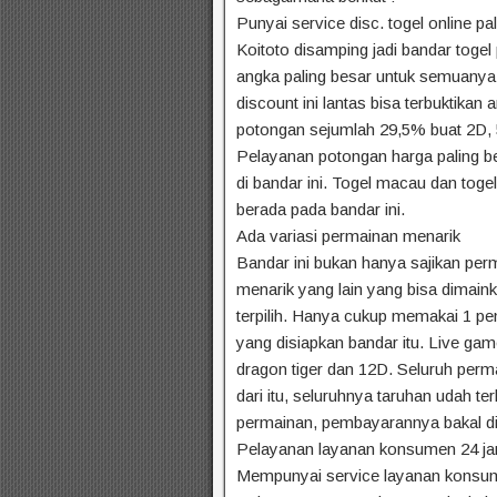
Punyai service disc. togel online pa
Koitoto disamping jadi bandar togel 
angka paling besar untuk semuanya 
discount ini lantas bisa terbuktikan
potongan sejumlah 29,5% buat 2D, 
Pelayanan potongan harga paling bes
di bandar ini. Togel macau dan toge
berada pada bandar ini.
Ada variasi permainan menarik
Bandar ini bukan hanya sajikan per
menarik yang lain yang bisa dimain
terpilih. Hanya cukup memakai 1 pe
yang disiapkan bandar itu. Live g
dragon tiger dan 12D. Seluruh per
dari itu, seluruhnya taruhan udah 
permainan, pembayarannya bakal di
Pelayanan layanan konsumen 24 j
Mempunyai service layanan konsu