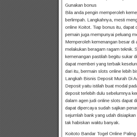
Gunakan bonus
Bila anda pengin memperoleh keme
berlimpah. Langkahnya, mesti mengg
online Koitot. Tiap bonus itu, dap
pemain juga mempunyai peluang me
Memperoleh kemenangan besar di age
melakukan beragam ragam teknik. 
kemenangan pastilah begitu sukar di
dapat memberi yang terbaik keselu
dari itu, bermain slots online lebih 
Langkah Bisnis Deposit Murah Di Ag
Deposit yaitu istilah buat modal pa
deposit terlebih dulu sebelumnya ke
dalam agen judi online slots dapat d
dapat dipercaya sudah sajikan pena
sejumlah bank yang udah disiapkan o
tak habiskan waktu banyak.
Koitoto Bandar Togel Online Paling