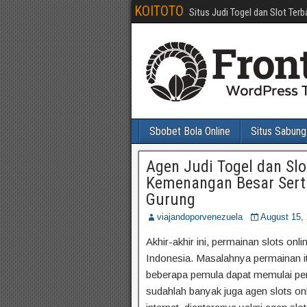
KOITOTO
Situs Judi Togel dan Slot Terb
Sbobet Bola Online
Situs Sabun
Agen Judi Togel dan Slo
Kemenangan Besar Sert
Gurung
viajandoporvenezuela
August 15,
Akhir-akhir ini, permainan slots on
Indonesia. Masalahnya permainan it
beberapa pemula dapat memulai perm
sudahlah banyak juga agen slots on