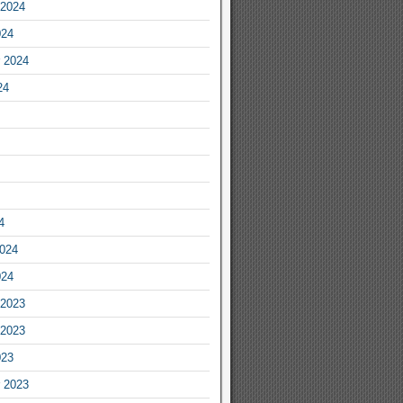
2024
024
 2024
24
4
2024
024
2023
2023
023
 2023