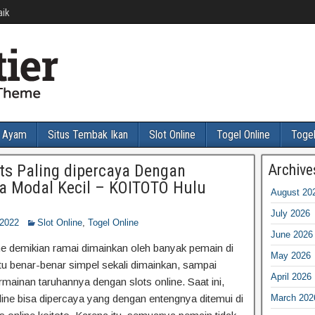
aik
g Ayam
Situs Tembak Ikan
Slot Online
Togel Online
Toge
ts Paling dipercaya Dengan
Archive
a Modal Kecil – KOITOTO Hulu
August 20
July 2026
 2022
Slot Online
,
Togel Online
June 2026
line demikian ramai dimainkan oleh banyak pemain di
May 2026
u benar-benar simpel sekali dimainkan, sampai
April 2026
ainan taruhannya dengan slots online. Saat ini,
line bisa dipercaya yang dengan entengnya ditemui di
March 202