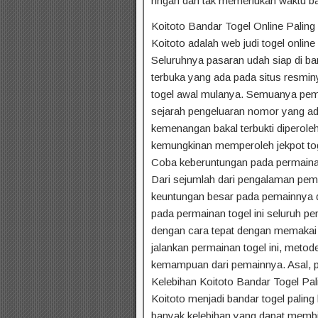
ringan dan tak memerlukan waktu b
Koitoto Bandar Togel Online Paling
Koitoto adalah web judi togel online
Seluruhnya pasaran udah siap di ba
terbuka yang ada pada situs resminy
togel awal mulanya. Semuanya pemain
sejarah pengeluaran nomor yang ada
kemenangan bakal terbukti diperole
kemungkinan memperoleh jekpot tog
Coba keberuntungan pada permainan 
Dari sejumlah dari pengalaman pema
keuntungan besar pada pemainnya d
pada permainan togel ini seluruh p
dengan cara tepat dengan memakai p
jalankan permainan togel ini, met
kemampuan dari pemainnya. Asal, p
Kelebihan Koitoto Bandar Togel Pal
Koitoto menjadi bandar togel paling 
banyak kelebihan yang dapat membi