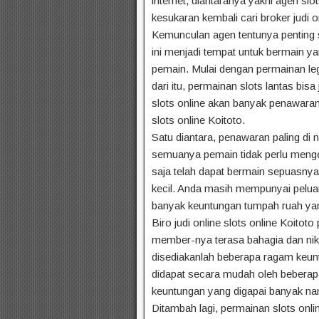
internet, diantaranya yakni agen slo
kesukaran kembali cari broker judi o
Kemunculan agen tentunya penting se
ini menjadi tempat untuk bermain y
pemain. Mulai dengan permainan le
dari itu, permainan slots lantas bis
slots online akan banyak penawara
slots online Koitoto.
Satu diantara, penawaran paling di 
semuanya pemain tidak perlu meng
saja telah dapat bermain sepuasnya
kecil. Anda masih mempunyai pelua
banyak keuntungan tumpah ruah yang
Biro judi online slots online Koito
member-nya terasa bahagia dan nik
disediakanlah beberapa ragam keun
didapat secara mudah oleh beberap
keuntungan yang digapai banyak na
Ditambah lagi, permainan slots onli