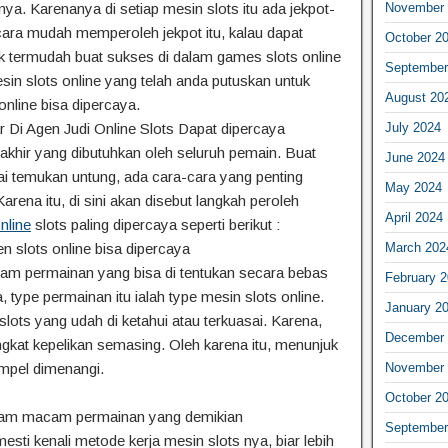
. Karenanya di setiap mesin slots itu ada jekpot-
November 
ecara mudah memperoleh jekpot itu, kalau dapat
October 2
ik termudah buat sukses di dalam games slots online
September
sin slots online yang telah anda putuskan untuk
August 20
online bisa dipercaya.
Di Agen Judi Online Slots Dapat dipercaya
July 2024
hir yang dibutuhkan oleh seluruh pemain. Buat
June 2024
 temukan untung, ada cara-cara yang penting
May 2024
rena itu, di sini akan disebut langkah peroleh
April 2024
online
slots paling dipercaya seperti berikut :
 slots online bisa dipercaya
March 202
cam permainan yang bisa di tentukan secara bebas
February 
type permainan itu ialah type mesin slots online.
January 2
ts yang udah di ketahui atau terkuasai. Karena,
December 
ingkat kepelikan semasing. Oleh karena itu, menunjuk
impel dimenangi.
November 
October 2
dalam macam permainan yang demikian
September
ti kenali metode kerja mesin slots nya, biar lebih