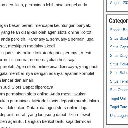
August 20
an demikian, permainan lebih bisa simpel anda
Categor
an besar, berarti mencapai keuntungan banyak.
Sbobet Bol
ng telah disajikan oleh agen slots online Koitot.
Situs Blac
h anda peroleh. Karenanya, semuanya pemain juga
sar, meskipun modalnya kecil.
Situs Caps
judi slots online koitoto dapat dipercaya, mesti
Situs Drag
taran, bila cuma memercayakan hoki saja,
Situs Poke
peroleh. Agen slots online bisa dipercaya, yang pasti
Situs Sab
egala member-nya dengan adanya layanan komplet.
n lancar dan aman.
Situs Tem
n Judi Slots Dapat dipercaya
Slot Onlin
alam permainan slots online. Anda mesti lakukan
Togel Onli
akukan permainan. Metode bisnis deposit murah dalam
Togel Tot
ya tidak sukar. Rata-rata, agen slots online dapat
eposit murah yang langsung dapat dikirim lewat
Uncategor
leh agen itu. Langkah berikut tentu saja demikian