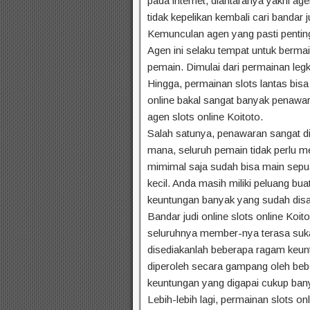
pada internet, diantaranya yakni a
tidak kepelikan kembali cari bandar j
Kemunculan agen yang pasti penting 
Agen ini selaku tempat untuk berm
pemain. Dimulai dari permainan leg
Hingga, permainan slots lantas bisa
online bakal sangat banyak penawa
agen slots online Koitoto.
Salah satunya, penawaran sangat di
mana, seluruh pemain tidak perlu 
mimimal saja sudah bisa main sepu
kecil. Anda masih miliki peluang b
keuntungan banyak yang sudah disaj
Bandar judi online slots online Koit
seluruhnya member-nya terasa suka 
disediakanlah beberapa ragam keun
diperoleh secara gampang oleh beb
keuntungan yang digapai cukup bany
Lebih-lebih lagi, permainan slots o