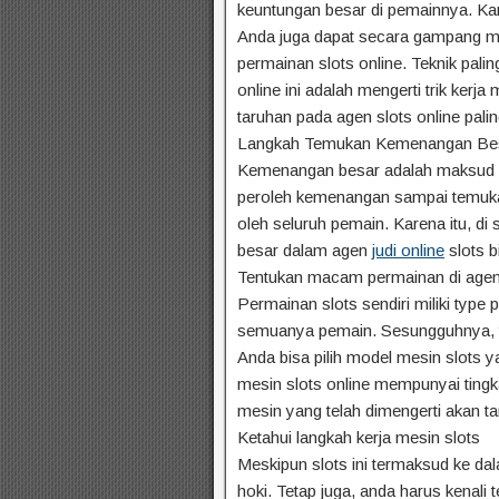
keuntungan besar di pemainnya. Karen
Anda juga dapat secara gampang me
permainan slots online. Teknik pal
online ini adalah mengerti trik kerja
taruhan pada agen slots online pali
Langkah Temukan Kemenangan Besar
Kemenangan besar adalah maksud ak
peroleh kemenangan sampai temukan
oleh seluruh pemain. Karena itu, d
besar dalam agen
judi online
slots bi
Tentukan macam permainan di agen s
Permainan slots sendiri miliki type
semuanya pemain. Sesungguhnya, ti
Anda bisa pilih model mesin slots ya
mesin slots online mempunyai tingk
mesin yang telah dimengerti akan t
Ketahui langkah kerja mesin slots
Meskipun slots ini termaksud ke d
hoki. Tetap juga, anda harus kenali 