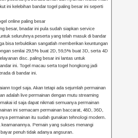
ikut ini kelebihan bandar togel paling besar ini seperti
el online paling besar
ling besar, bnadar ini pula sudah siapkan service
untuk seluruhnya peserta yang telah masuk di bandar
juga bisa terbuktikan sangatlah memberikan keuntungan
ngan senilai 29,5% buat 2D, 59,5% buat 3D, serta 4D
ayanan disc. paling besar ini lantas untuk
bandar ini. Togel macau serta togel hongkong jadi
rada di bandar ini.
aiann togel saja. Akan tetapi ada sejumlah permainan
kan adalah live permainan dengan mutu streaming
emakai id saja dapat nikmati semuanya permainan
rmainan ini semacam permainan baccarat, 48D, 36D,
anya permainan itu sudah gunakan tehnologi modern.
ga keamanannya. Pemain yang sukses menangi
bayar penuh tidak adanya angsuran.