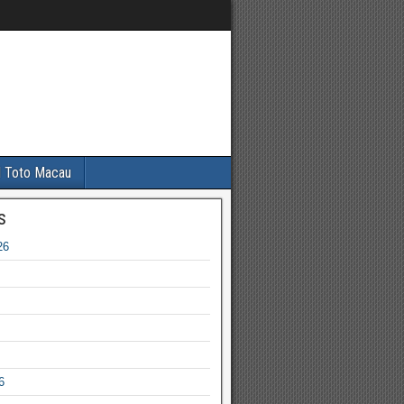
l Toto Macau
s
26
6