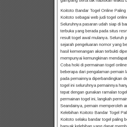
gampang serta tak habiskan waktu 
Koitoto Bandar Togel Online Paling
Koitoto sebagai web judi togel onlin
Seluruhnya pasaran udah siap di ba
terbuka yang berada pada situs resm
result togel awal mulanya. Seluruh p
sejarah pengeluaran nomor yang be
hasil kemenangan akan terbukti dip
mempunyai kemungkinan mendapati j
Coba hoki di permainan togel online 
beberapa dari pengalaman pemain la
pada pemainnya diperbandingkan de
togel ini seluruhnya pemainnya han
tepat dengan gunakan ramalan togel 
permainan togel ini, langkah perm
Seandainya, pemain memperoleh an
Kelebihan Koitoto Bandar Togel Pa
Koitoto selaku bandar togel paling 
banyak kelebihan yang dapat memb