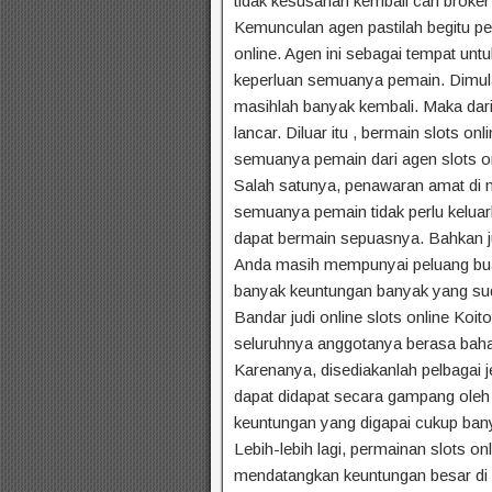
tidak kesusahan kembali cari broker 
Kemunculan agen pastilah begitu pent
online. Agen ini sebagai tempat u
keperluan semuanya pemain. Dimulai
masihlah banyak kembali. Maka dari 
lancar. Diluar itu , bermain slots 
semuanya pemain dari agen slots on
Salah satunya, penawaran amat di n
semuanya pemain tidak perlu kelua
dapat bermain sepuasnya. Bahkan j
Anda masih mempunyai peluang bua
banyak keuntungan banyak yang suda
Bandar judi online slots online Koi
seluruhnya anggotanya berasa bahag
Karenanya, disediakanlah pelbagai 
dapat didapat secara gampang oleh
keuntungan yang digapai cukup bany
Lebih-lebih lagi, permainan slots o
mendatangkan keuntungan besar di p