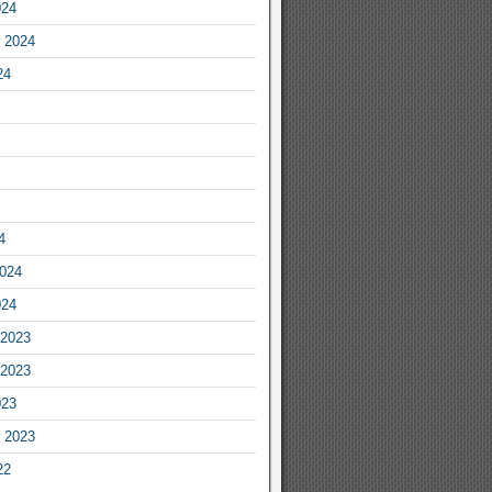
024
 2024
24
4
2024
024
2023
2023
023
 2023
22