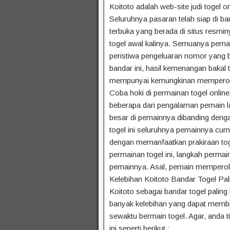
Koitoto adalah web-site judi togel o
Seluruhnya pasaran telah siap di ba
terbuka yang berada di situs resminy
togel awal kalinya. Semuanya pemain
peristiwa pengeluaran nomor yang 
bandar ini, hasil kemenangan bakal 
mempunyai kemungkinan memperoleh
Coba hoki di permainan togel online
beberapa dari pengalaman pemain la
besar di pemainnya dibanding deng
togel ini seluruhnya pemainnya cum
dengan memanfaatkan prakiraan toge
permainan togel ini, langkah perma
pemainnya. Asal, pemain memperole
Kelebihan Koitoto Bandar Togel Pal
Koitoto sebagai bandar togel paling
banyak kelebihan yang dapat memb
sewaktu bermain togel. Agar, anda ti
ini seperti berikut :