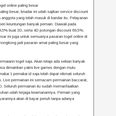
el online paling besar
paling besar, bnadar ini udah sajikan service discount
a anggota yang telah masuk di bandar itu. Pelayanan
tu beri keuntungan banyak pemain. Diawali pada
59,5% buat 3D, serta 4D potongan discount 69,5%.
sar ini juga untuk semuanya pasaran togel online di
 hongkong jadi pasaran amat paling besar yang
rmaiann togel saja. Akan tetapi ada sekian banyak
bisa dimainkan yakni live games dengan mutu
kai 1 pemakai id saja telah dapat nikmati seluruh
u. Live permainan ini semacam permainan baccarat,
2D. Seluruh permainan itu sudah memanfaatkan
aruhan udah terjaga keamanannya. Pemain yang
arannya akan di bayar penuh tanpa adanya