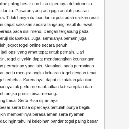
nline paling besar dan bisa dipercaya di Indonesia.
ndar itu. Pasaran yang ada juga adalah pasaran
a. Tidak hanya itu, bandar ini pula udah sajikan result
 dapat saksikan secara langsung result itu lewat
berada pada sisi menu. Dengan tergabung pada
teruji didapatkan. Juga, semuanya pemain juga
 jekpot togel online secara penuh.
 jadi opsi yang amat tepat untuk pemain. Dari
in, togel di yakin dapat mendatangkan keuntungan
an permainan yang lain. Manalagi, pada permainan
an perlu mengira angka keluaran togel dengan tepat
l terhebat. Karenanya, dapat di katakan jalankan
inannya tak perlu memanfaatkan keterampilan dari
h angka presisi bisa menang.
ing besar Serta Bisa dipercaya
 besar serta bisa dipercaya tentulah punya begitu
ikin member-nya berasa aman serta nyaman
dak ingin tahu ini kelebihan bandar togel paling besar