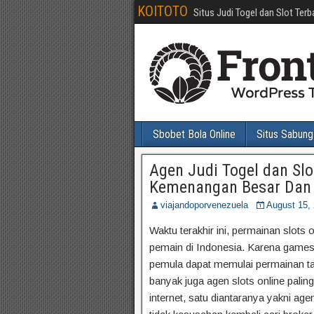
KOITOTO
Situs Judi Togel dan Slot Terb
Sbobet Bola Online
Situs Sabun
Agen Judi Togel dan Slo
Kemenangan Besar Dan 
viajandoporvenezuela
August 15,
Waktu terakhir ini, permainan slots
pemain di Indonesia. Karena games 
pemula dapat memulai permainan ta
banyak juga agen slots online pali
internet, satu diantaranya yakni ag