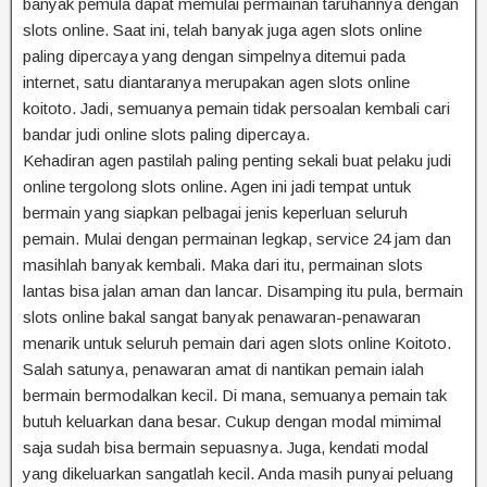
banyak pemula dapat memulai permainan taruhannya dengan
slots online. Saat ini, telah banyak juga agen slots online
paling dipercaya yang dengan simpelnya ditemui pada
internet, satu diantaranya merupakan agen slots online
koitoto. Jadi, semuanya pemain tidak persoalan kembali cari
bandar judi online slots paling dipercaya.
Kehadiran agen pastilah paling penting sekali buat pelaku judi
online tergolong slots online. Agen ini jadi tempat untuk
bermain yang siapkan pelbagai jenis keperluan seluruh
pemain. Mulai dengan permainan legkap, service 24 jam dan
masihlah banyak kembali. Maka dari itu, permainan slots
lantas bisa jalan aman dan lancar. Disamping itu pula, bermain
slots online bakal sangat banyak penawaran-penawaran
menarik untuk seluruh pemain dari agen slots online Koitoto.
Salah satunya, penawaran amat di nantikan pemain ialah
bermain bermodalkan kecil. Di mana, semuanya pemain tak
butuh keluarkan dana besar. Cukup dengan modal mimimal
saja sudah bisa bermain sepuasnya. Juga, kendati modal
yang dikeluarkan sangatlah kecil. Anda masih punyai peluang