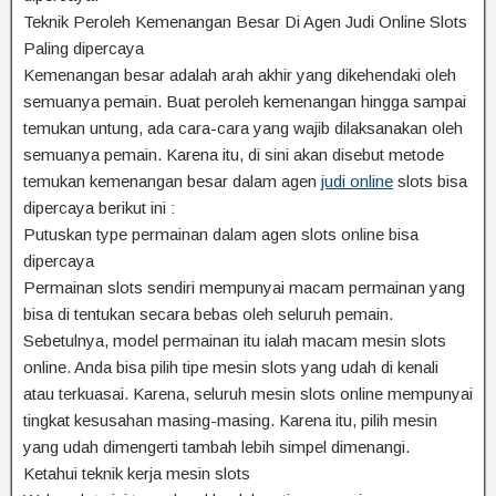
Teknik Peroleh Kemenangan Besar Di Agen Judi Online Slots
Paling dipercaya
Kemenangan besar adalah arah akhir yang dikehendaki oleh
semuanya pemain. Buat peroleh kemenangan hingga sampai
temukan untung, ada cara-cara yang wajib dilaksanakan oleh
semuanya pemain. Karena itu, di sini akan disebut metode
temukan kemenangan besar dalam agen
judi online
slots bisa
dipercaya berikut ini :
Putuskan type permainan dalam agen slots online bisa
dipercaya
Permainan slots sendiri mempunyai macam permainan yang
bisa di tentukan secara bebas oleh seluruh pemain.
Sebetulnya, model permainan itu ialah macam mesin slots
online. Anda bisa pilih tipe mesin slots yang udah di kenali
atau terkuasai. Karena, seluruh mesin slots online mempunyai
tingkat kesusahan masing-masing. Karena itu, pilih mesin
yang udah dimengerti tambah lebih simpel dimenangi.
Ketahui teknik kerja mesin slots