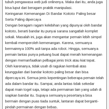
tubuh pengawasa web judi onlinenya. Maka dari itu, anda juga
bisa luput dari beragam praktik manipulasi.
Keringanan Kemenangan Di Bandar Koitoto Paling besar
Serta Paling dipercaya
Dengan beragam ragam kelebihan yang dipunyai oleh bandar
koitoto, berarti bandar itu punyai sarana sangatlah komplet
sekali. Masalah ini, juga akan mengantar pemain lebih simpel
kembali memperoleh kemenangan. Karena, semuanya
bermainnya 100% asli tanpa ada robot. Hingga, semuanya
pemain lantas punya peluang buat dapat meraih kemenangan
dengan memanfaatkan pelbagai jenis trick atau kiat tepat.
Oleh karenanya, tidak usah di ragukan kembali atas
keunggulan dari bandar koitoto paling besar dan bisa
dipercaya ini. Semua jenis kepentingan beberapa pemain telah
ada dalam bandar itu. Sampai, anda lantas tidak sekedar
dapat main togel saja, tetapi ada permainan lain yang udah di
siapkan bandar itu. Supaya semuanya pesertanya bisa
bermain dengan puas tiada suntuk, lantaran dapat berganti-
pindah permainan dengan bebas.