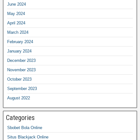
June 2024
May 2024
April 2024
March 2024
February 2024
January 2024
December 2023
November 2023
October 2023
September 2023
August 2022
Categories
Sbobet Bola Online
Situs Blackjack Online