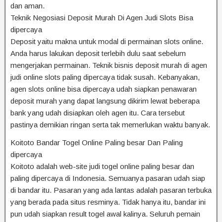
dan aman.
Teknik Negosiasi Deposit Murah Di Agen Judi Slots Bisa
dipercaya
Deposit yaitu makna untuk modal di permainan slots online.
Anda harus lakukan deposit terlebih dulu saat sebelum
mengerjakan permainan. Teknik bisnis deposit murah di agen
judi online slots paling dipercaya tidak susah. Kebanyakan,
agen slots online bisa dipercaya udah siapkan penawaran
deposit murah yang dapat langsung dikirim lewat beberapa
bank yang udah disiapkan oleh agen itu. Cara tersebut
pastinya demikian ringan serta tak memerlukan waktu banyak.
Koitoto Bandar Togel Online Paling besar Dan Paling
dipercaya
Koitoto adalah web-site judi togel online paling besar dan
paling dipercaya di Indonesia. Semuanya pasaran udah siap
di bandar itu. Pasaran yang ada lantas adalah pasaran terbuka
yang berada pada situs resminya. Tidak hanya itu, bandar ini
pun udah siapkan result togel awal kalinya. Seluruh pemain