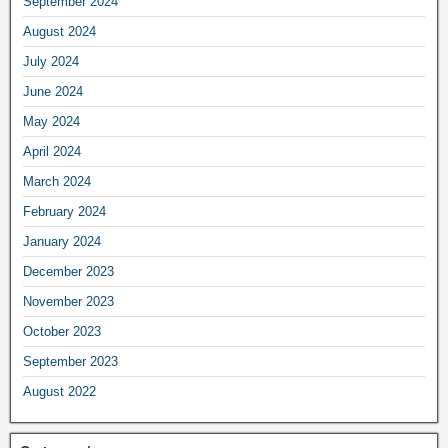
September 2024
August 2024
July 2024
June 2024
May 2024
April 2024
March 2024
February 2024
January 2024
December 2023
November 2023
October 2023
September 2023
August 2022