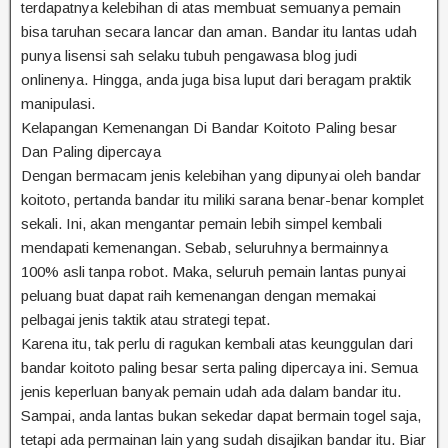
terdapatnya kelebihan di atas membuat semuanya pemain
bisa taruhan secara lancar dan aman. Bandar itu lantas udah
punya lisensi sah selaku tubuh pengawasa blog judi
onlinenya. Hingga, anda juga bisa luput dari beragam praktik
manipulasi.
Kelapangan Kemenangan Di Bandar Koitoto Paling besar
Dan Paling dipercaya
Dengan bermacam jenis kelebihan yang dipunyai oleh bandar
koitoto, pertanda bandar itu miliki sarana benar-benar komplet
sekali. Ini, akan mengantar pemain lebih simpel kembali
mendapati kemenangan. Sebab, seluruhnya bermainnya
100% asli tanpa robot. Maka, seluruh pemain lantas punyai
peluang buat dapat raih kemenangan dengan memakai
pelbagai jenis taktik atau strategi tepat.
Karena itu, tak perlu di ragukan kembali atas keunggulan dari
bandar koitoto paling besar serta paling dipercaya ini. Semua
jenis keperluan banyak pemain udah ada dalam bandar itu.
Sampai, anda lantas bukan sekedar dapat bermain togel saja,
tetapi ada permainan lain yang sudah disajikan bandar itu. Biar