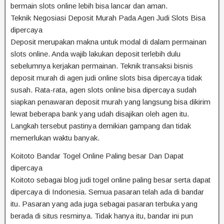
bermain slots online lebih bisa lancar dan aman.
Teknik Negosiasi Deposit Murah Pada Agen Judi Slots Bisa
dipercaya
Deposit merupakan makna untuk modal di dalam permainan
slots online. Anda wajib lakukan deposit terlebih dulu
sebelumnya kerjakan permainan. Teknik transaksi bisnis
deposit murah di agen judi online slots bisa dipercaya tidak
susah. Rata-rata, agen slots online bisa dipercaya sudah
siapkan penawaran deposit murah yang langsung bisa dikirim
lewat beberapa bank yang udah disajikan oleh agen itu.
Langkah tersebut pastinya demikian gampang dan tidak
memerlukan waktu banyak.
Koitoto Bandar Togel Online Paling besar Dan Dapat
dipercaya
Koitoto sebagai blog judi togel online paling besar serta dapat
dipercaya di Indonesia. Semua pasaran telah ada di bandar
itu. Pasaran yang ada juga sebagai pasaran terbuka yang
berada di situs resminya. Tidak hanya itu, bandar ini pun