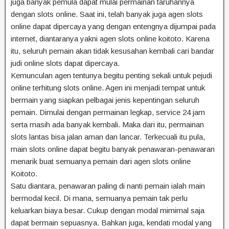
juga banyak pemula dapat mulai permainan taruhannya
dengan slots online. Saat ini, telah banyak juga agen slots
online dapat dipercaya yang dengan entengnya dijumpai pada
internet, diantaranya yakni agen slots online koitoto. Karena
itu, seluruh pemain akan tidak kesusahan kembali cari bandar
judi online slots dapat dipercaya.
Kemunculan agen tentunya begitu penting sekali untuk pejudi
online terhitung slots online. Agen ini menjadi tempat untuk
bermain yang siapkan pelbagai jenis kepentingan seluruh
pemain. Dimulai dengan permainan legkap, service 24 jam
serta masih ada banyak kembali. Maka dari itu, permainan
slots lantas bisa jalan aman dan lancar. Terkecuali itu pula,
main slots online dapat begitu banyak penawaran-penawaran
menarik buat semuanya pemain dari agen slots online
Koitoto.
Satu diantara, penawaran paling di nanti pemain ialah main
bermodal kecil. Di mana, semuanya pemain tak perlu
keluarkan biaya besar. Cukup dengan modal mimimal saja
dapat bermain sepuasnya. Bahkan juga, kendati modal yang