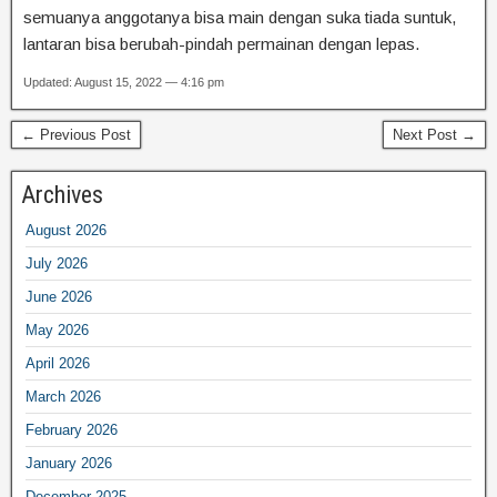
semuanya anggotanya bisa main dengan suka tiada suntuk,
lantaran bisa berubah-pindah permainan dengan lepas.
Updated: August 15, 2022 — 4:16 pm
← Previous Post
Next Post →
Archives
August 2026
July 2026
June 2026
May 2026
April 2026
March 2026
February 2026
January 2026
December 2025