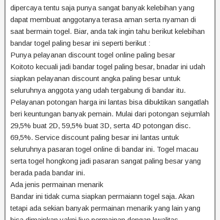
dipercaya tentu saja punya sangat banyak kelebihan yang
dapat membuat anggotanya terasa aman serta nyaman di
saat bermain togel. Biar, anda tak ingin tahu berikut kelebihan
bandar togel paling besar ini seperti berikut :
Punya pelayanan discount togel online paling besar
Koitoto kecuali jadi bandar togel paling besar, bnadar ini udah
siapkan pelayanan discount angka paling besar untuk
seluruhnya anggota yang udah tergabung di bandar itu.
Pelayanan potongan harga ini lantas bisa dibuktikan sangatlah
beri keuntungan banyak pemain. Mulai dari potongan sejumlah
29,5% buat 2D, 59,5% buat 3D, serta 4D potongan disc.
69,5%. Service discount paling besar ini lantas untuk
seluruhnya pasaran togel online di bandar ini. Togel macau
serta togel hongkong jadi pasaran sangat paling besar yang
berada pada bandar ini.
Ada jenis permainan menarik
Bandar ini tidak cuma siapkan permaiann togel saja. Akan
tetapi ada sekian banyak permainan menarik yang lain yang
bisa dimainkan yakni live permainan dengan kwalitas