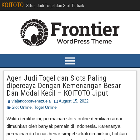
KOITOTO
Situs Judi Togel dan Slot Terbaik
Agen Judi Togel dan Slots Paling
dipercaya Dengan Kemenangan Besar
Dan Modal Kecil – KOITOTO Jiput
viajandoporvenezuela
August 15, 2022
Slot Online
,
Togel Online
Waktu terakhir ini, permainan slots online demikian ramai
dimainkan oleh banyak pemain di Indonesia. Karenanya
permainan itu benar-benar simpel sekali dimainkan, bahkan