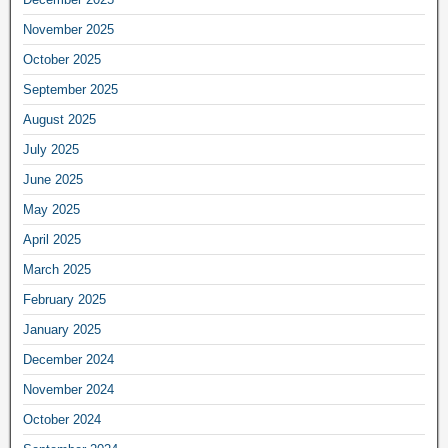
November 2025
October 2025
September 2025
August 2025
July 2025
June 2025
May 2025
April 2025
March 2025
February 2025
January 2025
December 2024
November 2024
October 2024