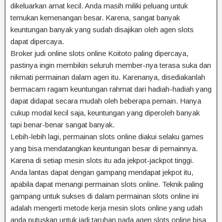
dikeluarkan amat kecil. Anda masih miliki peluang untuk
temukan kemenangan besar. Karena, sangat banyak
keuntungan banyak yang sudah disajikan oleh agen slots
dapat dipercaya.
Broker judi online slots online Koitoto paling dipercaya,
pastinya ingin membikin seluruh member-nya terasa suka dan
nikmati permainan dalam agen itu. Karenanya, disediakanlah
bermacam ragam keuntungan rahmat dari hadiah-hadiah yang
dapat didapat secara mudah oleh beberapa pemain. Hanya
cukup modal kecil saja, keuntungan yang diperoleh banyak
tapi benar-benar sangat banyak.
Lebih-lebih lagi, permainan slots online diakui selaku games
yang bisa mendatangkan keuntungan besar di pemainnya.
Karena di setiap mesin slots itu ada jekpot-jackpot tinggi.
Anda lantas dapat dengan gampang mendapat jekpot itu,
apabila dapat menangi permainan slots online. Teknik paling
gampang untuk sukses di dalam permainan slots online ini
adalah mengerti metode kerja mesin slots online yang udah
anda putuskan untuk jadi taruhan pada agen slots online bisa