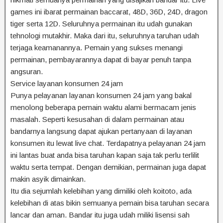
games ini ibarat permainan baccarat, 48D, 36D, 24D, dragon
tiger serta 12D. Seluruhnya permainan itu udah gunakan
tehnologi mutakhir. Maka dari itu, seluruhnya taruhan udah
terjaga keamanannya. Pemain yang sukses menangi
permainan, pembayarannya dapat di bayar penuh tanpa
angsuran.
Service layanan konsumen 24 jam
Punya pelayanan layanan konsumen 24 jam yang bakal
menolong beberapa pemain waktu alami bermacam jenis
masalah. Seperti kesusahan di dalam permainan atau
bandarnya langsung dapat ajukan pertanyaan di layanan
konsumen itu lewat live chat. Terdapatnya pelayanan 24 jam
ini lantas buat anda bisa taruhan kapan saja tak perlu terlilit
waktu serta tempat. Dengan demikian, permainan juga dapat
makin asyik dimainkan.
Itu dia sejumlah kelebihan yang dimiliki oleh koitoto, ada
kelebihan di atas bikin semuanya pemain bisa taruhan secara
lancar dan aman. Bandar itu juga udah miliki lisensi sah