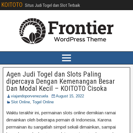
KOITOTO
Situs Judi Togel dan Slot Terbaik
Agen Judi Togel dan Slots Paling
dipercaya Dengan Kemenangan Besar
Dan Modal Kecil – KOITOTO Cisoka
viajandoporvenezuela
August 15, 2022
Slot Online
,
Togel Online
Waktu terakhir ini, permainan slots online demikian ramai
dimainkan oleh beberapa pemain di Indonesia. Karena
permainan itu sangatlah simpel sekali dimainkan, sampai