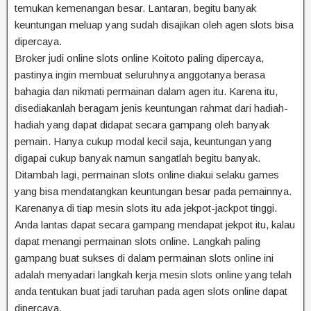
temukan kemenangan besar. Lantaran, begitu banyak
keuntungan meluap yang sudah disajikan oleh agen slots bisa
dipercaya.
Broker judi online slots online Koitoto paling dipercaya,
pastinya ingin membuat seluruhnya anggotanya berasa
bahagia dan nikmati permainan dalam agen itu. Karena itu,
disediakanlah beragam jenis keuntungan rahmat dari hadiah-
hadiah yang dapat didapat secara gampang oleh banyak
pemain. Hanya cukup modal kecil saja, keuntungan yang
digapai cukup banyak namun sangatlah begitu banyak.
Ditambah lagi, permainan slots online diakui selaku games
yang bisa mendatangkan keuntungan besar pada pemainnya.
Karenanya di tiap mesin slots itu ada jekpot-jackpot tinggi.
Anda lantas dapat secara gampang mendapat jekpot itu, kalau
dapat menangi permainan slots online. Langkah paling
gampang buat sukses di dalam permainan slots online ini
adalah menyadari langkah kerja mesin slots online yang telah
anda tentukan buat jadi taruhan pada agen slots online dapat
dipercaya.