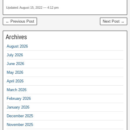
Updated: August 15, 2022 — 4:12 pm
← Previous Post
Next Post →
Archives
August 2026
July 2026
June 2026
May 2026
April 2026
March 2026
February 2026
January 2026
December 2025
November 2025