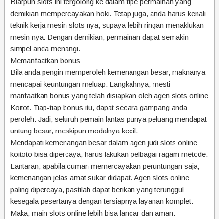
Biarpun slots ini tergolong ke dalam tipe permainan yang
demikian mempercayakan hoki. Tetap juga, anda harus kenali
teknik kerja mesin slots nya, supaya lebih ringan menaklukan
mesin nya. Dengan demikian, permainan dapat semakin
simpel anda menangi.
Memanfaatkan bonus
Bila anda pengin memperoleh kemenangan besar, maknanya
mencapai keuntungan meluap. Langkahnya, mesti
manfaatkan bonus yang telah disiapkan oleh agen slots online
Koitot. Tiap-tiap bonus itu, dapat secara gampang anda
peroleh. Jadi, seluruh pemain lantas punya peluang mendapat
untung besar, meskipun modalnya kecil.
Mendapati kemenangan besar dalam agen judi slots online
koitoto bisa dipercaya, harus lakukan pelbagai ragam metode.
Lantaran, apabila cuman memercayakan peruntungan saja,
kemenangan jelas amat sukar didapat. Agen slots online
paling dipercaya, pastilah dapat berikan yang terunggul
kesegala pesertanya dengan tersiapnya layanan komplet.
Maka, main slots online lebih bisa lancar dan aman.