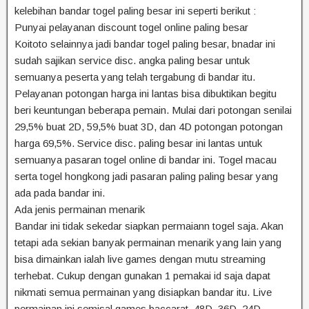
kelebihan bandar togel paling besar ini seperti berikut :
Punyai pelayanan discount togel online paling besar
Koitoto selainnya jadi bandar togel paling besar, bnadar ini
sudah sajikan service disc. angka paling besar untuk
semuanya peserta yang telah tergabung di bandar itu.
Pelayanan potongan harga ini lantas bisa dibuktikan begitu
beri keuntungan beberapa pemain. Mulai dari potongan senilai
29,5% buat 2D, 59,5% buat 3D, dan 4D potongan potongan
harga 69,5%. Service disc. paling besar ini lantas untuk
semuanya pasaran togel online di bandar ini. Togel macau
serta togel hongkong jadi pasaran paling paling besar yang
ada pada bandar ini.
Ada jenis permainan menarik
Bandar ini tidak sekedar siapkan permaiann togel saja. Akan
tetapi ada sekian banyak permainan menarik yang lain yang
bisa dimainkan ialah live games dengan mutu streaming
terhebat. Cukup dengan gunakan 1 pemakai id saja dapat
nikmati semua permainan yang disiapkan bandar itu. Live
permainan ini semisal games baccarat, 48D, 36D, 24D,