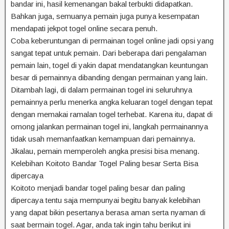
bandar ini, hasil kemenangan bakal terbukti didapatkan.
Bahkan juga, semuanya pemain juga punya kesempatan
mendapati jekpot togel online secara penuh.
Coba keberuntungan di permainan togel online jadi opsi yang
sangat tepat untuk pemain. Dari beberapa dari pengalaman
pemain lain, togel di yakin dapat mendatangkan keuntungan
besar di pemainnya dibanding dengan permainan yang lain.
Ditambah lagi, di dalam permainan togel ini seluruhnya
pemainnya perlu menerka angka keluaran togel dengan tepat
dengan memakai ramalan togel terhebat. Karena itu, dapat di
omong jalankan permainan togel ini, langkah permainannya
tidak usah memanfaatkan kemampuan dari pemainnya.
Jikalau, pemain memperoleh angka presisi bisa menang.
Kelebihan Koitoto Bandar Togel Paling besar Serta Bisa
dipercaya
Koitoto menjadi bandar togel paling besar dan paling
dipercaya tentu saja mempunyai begitu banyak kelebihan
yang dapat bikin pesertanya berasa aman serta nyaman di
saat bermain togel. Agar, anda tak ingin tahu berikut ini