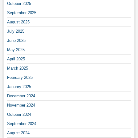
October 2025
September 2025
August 2025
July 2025
June 2025
May 2025
April 2025
March 2025
February 2025
January 2025
December 2024
November 2024
October 2024
September 2024
August 2024