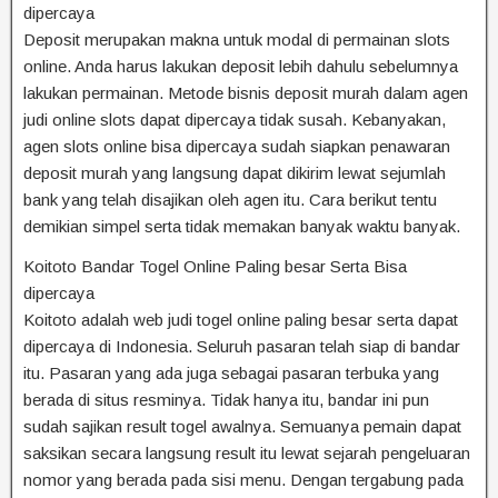
dipercaya
Deposit merupakan makna untuk modal di permainan slots
online. Anda harus lakukan deposit lebih dahulu sebelumnya
lakukan permainan. Metode bisnis deposit murah dalam agen
judi online slots dapat dipercaya tidak susah. Kebanyakan,
agen slots online bisa dipercaya sudah siapkan penawaran
deposit murah yang langsung dapat dikirim lewat sejumlah
bank yang telah disajikan oleh agen itu. Cara berikut tentu
demikian simpel serta tidak memakan banyak waktu banyak.
Koitoto Bandar Togel Online Paling besar Serta Bisa
dipercaya
Koitoto adalah web judi togel online paling besar serta dapat
dipercaya di Indonesia. Seluruh pasaran telah siap di bandar
itu. Pasaran yang ada juga sebagai pasaran terbuka yang
berada di situs resminya. Tidak hanya itu, bandar ini pun
sudah sajikan result togel awalnya. Semuanya pemain dapat
saksikan secara langsung result itu lewat sejarah pengeluaran
nomor yang berada pada sisi menu. Dengan tergabung pada