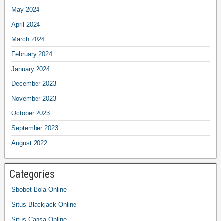
May 2024
April 2024
March 2024
February 2024
January 2024
December 2023
November 2023
October 2023
September 2023
August 2022
Categories
Sbobet Bola Online
Situs Blackjack Online
Situs Capsa Online