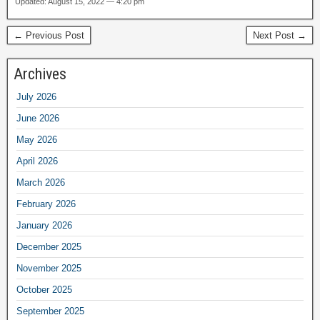
Updated: August 15, 2022 — 4:20 pm
← Previous Post
Next Post →
Archives
July 2026
June 2026
May 2026
April 2026
March 2026
February 2026
January 2026
December 2025
November 2025
October 2025
September 2025