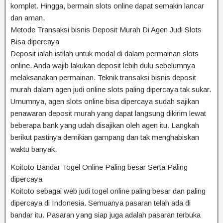
komplet. Hingga, bermain slots online dapat semakin lancar
dan aman.
Metode Transaksi bisnis Deposit Murah Di Agen Judi Slots
Bisa dipercaya
Deposit ialah istilah untuk modal di dalam permainan slots
online. Anda wajib lakukan deposit lebih dulu sebelumnya
melaksanakan permainan. Teknik transaksi bisnis deposit
murah dalam agen judi online slots paling dipercaya tak sukar.
Umumnya, agen slots online bisa dipercaya sudah sajikan
penawaran deposit murah yang dapat langsung dikirim lewat
beberapa bank yang udah disajikan oleh agen itu. Langkah
berikut pastinya demikian gampang dan tak menghabiskan
waktu banyak.
Koitoto Bandar Togel Online Paling besar Serta Paling
dipercaya
Koitoto sebagai web judi togel online paling besar dan paling
dipercaya di Indonesia. Semuanya pasaran telah ada di
bandar itu. Pasaran yang siap juga adalah pasaran terbuka