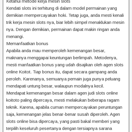
Ketahui metode kerja mesin slots
Kendati slots ini terhitung di dalam model permainan yang
demikian mempercayakan hoki. Tetap juga, anda mesti kenali
trik kerja mesin slots nya, biar lebih simpel menaklukan mesin
nya. Dengan demikian, permainan dapat makin ringan anda
menangi.
Memanfaatkan bonus
Apabila anda mau memperoleh kemenangan besar,
maknanya menggapai keuntungan berlimpah. Metodenya,
mesti manfaatkan bonus yang udah disajikan oleh agen slots
online Koitot. Tiap bonus itu, dapat secara gampang anda
peroleh. Karenanya, semuanya pemain juga punya peluang
mendapati untung besar, walaupun modalnya kecil.
Mendapat kemenangan besar dalam agen judi slots online
koitoto paling dipercaya, mesti melakukan beberapa ragam
teknik. Karena, apabila cuman mempercayakan peruntungan
saja, kemenangan jelas benar-benar susah diperoleh. Agen
slots online bisa dipercaya, yang pasti bakal memberi yang
terpilih keseluruh pesertanya dengan tersiapnya sarana