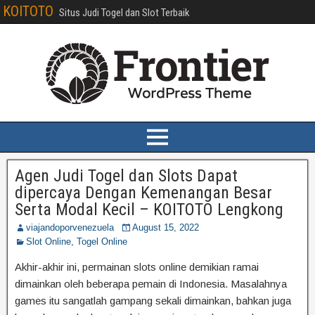
KOITOTO
Situs Judi Togel dan Slot Terbaik
Agen Judi Togel dan Slots Dapat
dipercaya Dengan Kemenangan Besar
Serta Modal Kecil – KOITOTO Lengkong
viajandoporvenezuela
August 15, 2022
Slot Online
,
Togel Online
Akhir-akhir ini, permainan slots online demikian ramai
dimainkan oleh beberapa pemain di Indonesia. Masalahnya
games itu sangatlah gampang sekali dimainkan, bahkan juga