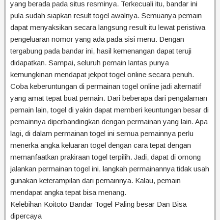
yang berada pada situs resminya. Terkecuali itu, bandar ini
pula sudah siapkan result togel awalnya. Semuanya pemain
dapat menyaksikan secara langsung result itu lewat peristiwa
pengeluaran nomor yang ada pada sisi menu. Dengan
tergabung pada bandar ini, hasil kemenangan dapat teruji
didapatkan. Sampai, seluruh pemain lantas punya
kemungkinan mendapat jekpot togel online secara penuh.
Coba keberuntungan di permainan togel online jadi alternatif
yang amat tepat buat pemain. Dari beberapa dari pengalaman
pemain lain, togel di yakin dapat memberi keuntungan besar di
pemainnya diperbandingkan dengan permainan yang lain. Apa
lagi, di dalam permainan togel ini semua pemainnya perlu
menerka angka keluaran togel dengan cara tepat dengan
memanfaatkan prakiraan togel terpilih. Jadi, dapat di omong
jalankan permainan togel ini, langkah permainannya tidak usah
gunakan keterampilan dari pemainnya. Kalau, pemain
mendapat angka tepat bisa menang.
Kelebihan Koitoto Bandar Togel Paling besar Dan Bisa
dipercaya