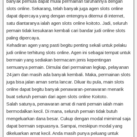
banyak pemula dapat mulai permainan taruhannya dengan
slots online. Sekarang, telah banyak juga agen slots online
dapat dipercaya yang dengan entengnya ditemui di internet,
satu diantaranya ialah agen slots online koitoto. Jadi, seluruh
pemain tidak kesukaran kembali cari bandar judi online slots
paling dipercaya.
Kehadiran agen yang pasti begitu penting sekali untuk pelaku
judi online terhitung slots online. Agen ini sebagai tempat untuk
bermain yang sediakan bermacam jenis kepentingan
semuanya pemain. Dimulai dari permainan legkap, pelayanan
24 jam dan masih ada banyak kembali. Maka, permainan slots
juga bisa jalan aman serta lancar. Diluar itu pula, main slots
online dapat begitu banyak penawaran-penawaran menarik
buat seluruh pemain dari agen slots online Koitoto.
Salah satunya, penawaran amat di nanti pemain ialah main
bermodalkan kecil. Di mana, seluruh pemain tidak butuh
mengeluarkan dana besar. Cukup dengan modal mimimal saja
dapat bermain sepuasnya. Sampai, meskipun modal yang
dikeluarkan amat kecil. Anda masih punya peluang untuk