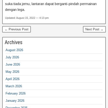
suka tiada jemu, lantaran dapat berganti-pindah permainan
dengan lega.
Updated: August 15, 2022 — 4:13 pm
← Previous Post
Next Post →
Archives
August 2026
July 2026
June 2026
May 2026
April 2026
March 2026
February 2026
January 2026
December 2025