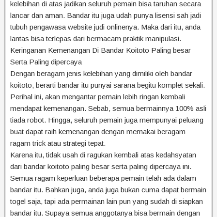
kelebihan di atas jadikan seluruh pemain bisa taruhan secara
lancar dan aman. Bandar itu juga udah punya lisensi sah jadi
tubuh pengawasa website judi onlinenya. Maka dari itu, anda
lantas bisa terlepas dari bermacam praktik manipulasi.
Keringanan Kemenangan Di Bandar Koitoto Paling besar
Serta Paling dipercaya
Dengan beragam jenis kelebihan yang dimiliki oleh bandar
koitoto, berarti bandar itu punyai sarana begitu komplet sekali.
Perihal ini, akan mengantar pemain lebih ringan kembali
mendapat kemenangan. Sebab, semua bermainnya 100% asli
tiada robot. Hingga, seluruh pemain juga mempunyai peluang
buat dapat raih kemenangan dengan memakai beragam
ragam trick atau strategi tepat.
Karena itu, tidak usah di ragukan kembali atas kedahsyatan
dari bandar koitoto paling besar serta paling dipercaya ini.
Semua ragam keperluan beberapa pemain telah ada dalam
bandar itu. Bahkan juga, anda juga bukan cuma dapat bermain
togel saja, tapi ada permainan lain pun yang sudah di siapkan
bandar itu. Supaya semua anggotanya bisa bermain dengan