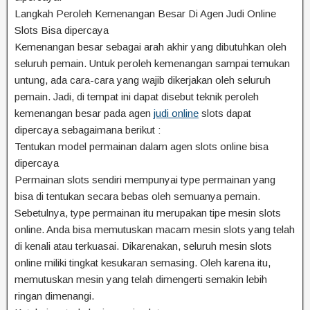
Langkah Peroleh Kemenangan Besar Di Agen Judi Online
Slots Bisa dipercaya
Kemenangan besar sebagai arah akhir yang dibutuhkan oleh
seluruh pemain. Untuk peroleh kemenangan sampai temukan
untung, ada cara-cara yang wajib dikerjakan oleh seluruh
pemain. Jadi, di tempat ini dapat disebut teknik peroleh
kemenangan besar pada agen
judi online
slots dapat
dipercaya sebagaimana berikut :
Tentukan model permainan dalam agen slots online bisa
dipercaya
Permainan slots sendiri mempunyai type permainan yang
bisa di tentukan secara bebas oleh semuanya pemain.
Sebetulnya, type permainan itu merupakan tipe mesin slots
online. Anda bisa memutuskan macam mesin slots yang telah
di kenali atau terkuasai. Dikarenakan, seluruh mesin slots
online miliki tingkat kesukaran semasing. Oleh karena itu,
memutuskan mesin yang telah dimengerti semakin lebih
ringan dimenangi.