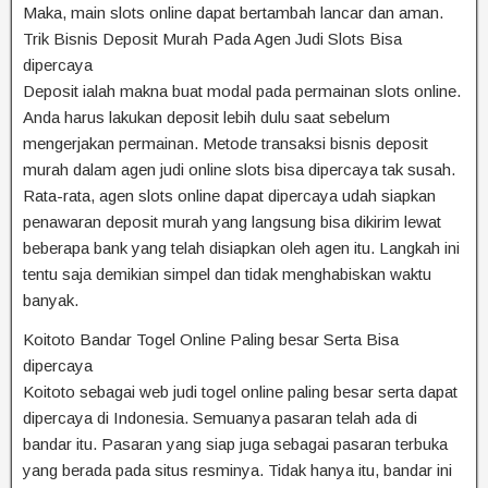
Maka, main slots online dapat bertambah lancar dan aman.
Trik Bisnis Deposit Murah Pada Agen Judi Slots Bisa
dipercaya
Deposit ialah makna buat modal pada permainan slots online.
Anda harus lakukan deposit lebih dulu saat sebelum
mengerjakan permainan. Metode transaksi bisnis deposit
murah dalam agen judi online slots bisa dipercaya tak susah.
Rata-rata, agen slots online dapat dipercaya udah siapkan
penawaran deposit murah yang langsung bisa dikirim lewat
beberapa bank yang telah disiapkan oleh agen itu. Langkah ini
tentu saja demikian simpel dan tidak menghabiskan waktu
banyak.
Koitoto Bandar Togel Online Paling besar Serta Bisa
dipercaya
Koitoto sebagai web judi togel online paling besar serta dapat
dipercaya di Indonesia. Semuanya pasaran telah ada di
bandar itu. Pasaran yang siap juga sebagai pasaran terbuka
yang berada pada situs resminya. Tidak hanya itu, bandar ini