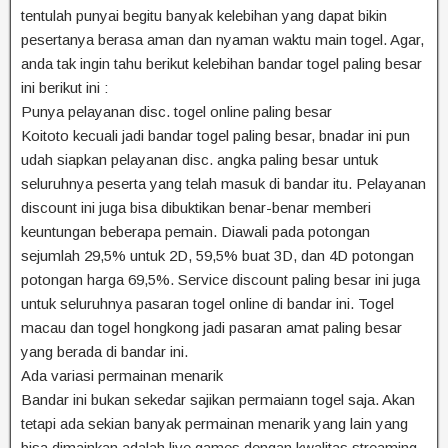
tentulah punyai begitu banyak kelebihan yang dapat bikin
pesertanya berasa aman dan nyaman waktu main togel. Agar,
anda tak ingin tahu berikut kelebihan bandar togel paling besar
ini berikut ini :
Punya pelayanan disc. togel online paling besar
Koitoto kecuali jadi bandar togel paling besar, bnadar ini pun
udah siapkan pelayanan disc. angka paling besar untuk
seluruhnya peserta yang telah masuk di bandar itu. Pelayanan
discount ini juga bisa dibuktikan benar-benar memberi
keuntungan beberapa pemain. Diawali pada potongan
sejumlah 29,5% untuk 2D, 59,5% buat 3D, dan 4D potongan
potongan harga 69,5%. Service discount paling besar ini juga
untuk seluruhnya pasaran togel online di bandar ini. Togel
macau dan togel hongkong jadi pasaran amat paling besar
yang berada di bandar ini.
Ada variasi permainan menarik
Bandar ini bukan sekedar sajikan permaiann togel saja. Akan
tetapi ada sekian banyak permainan menarik yang lain yang
bisa dimainkan adalah live games dengan kwalitas streaming