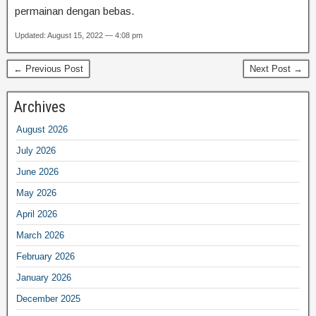
permainan dengan bebas.
Updated: August 15, 2022 — 4:08 pm
← Previous Post
Next Post →
Archives
August 2026
July 2026
June 2026
May 2026
April 2026
March 2026
February 2026
January 2026
December 2025