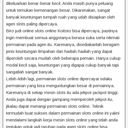
dikeluarkan benar-benar kecil. Anda masih punya peluang
untuk temukan kemenangan besar. Dikarenakan, sangat
banyak keuntungan tumpah ruah yang udah disiapkan oleh
agen slots paling dipercaya.
Biro judi online slots online Koitoto bisa dipercaya, pastinya
ingin membuat semua anggotanya berasa suka serta nikmati
permainan pada agen itu. Karenanya, disediakanlah beragam
jenis keuntungan limpahan dari hadiah-hadiah yang dapat
diperoleh secara mudah oleh beberapa pemain. Hanya cukup
modal kecil saja, keuntungan yang digapai cukup banyak tapi
sangatlah sangat banyak.
Lebih-lebih lagi, permainan slots online dipercayai selaku
permainan yang bisa menguntungkan besar di pemainnya.
Karenanya di setiap mesin slots itu ada jekpot-jackpot tinggi.
Anda juga dapat dengan gampang memperoleh jekpot itu,
jikalau dapat menangi permainan slots online. Teknik
termudah buat sukses dalam permainan slots online ini yakni
mendalami langkah kerja mesin slots online yang telah anda
tentukan untuk jadi taruhan pada agen slots online bisa