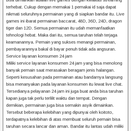
terhebat. Cukup dengan memakai 1 pemakai id saja dapat
nikmati seluruhnya permainan yang di siapkan bandar itu. Live
games ini ibarat permainan baccarat, 48D, 36D, 24D, dragon
tiger dan 12D. Semua permainan itu udah memanfaatkan
tehnologi hebat. Maka dari itu, semua taruhan telah terjaga
keamanannya. Pemain yang sukses menangi permainan,
pembayarannya bakal di bayar penuh tidak ada angsuran.
Service layanan konsumen 24 jam
Miliki service layanan konsumen 24 jam yang bisa menolong
banyak pemain saat merasakan beragam jenis halangan.
Seperti kesusahan pada permainan atau bandarnya langsung
bisa menanyakan pada layanan konsumen itu lewat live chat.
Tersedianya pelayanan 24 jam ini juga buat anda bisa taruhan
kapan juga tak perlu terlilit waktu dan tempat. Dengan
demikian, permainan juga bisa semakin asyik dimainkan.
Tersebut beberapa kelebihan yang dipunyai oleh koitoto,
terdapatnya kelebihan di atas membuat seluruh pemain bisa
taruhan secara lancar dan aman. Bandar itu lantas udah miliki