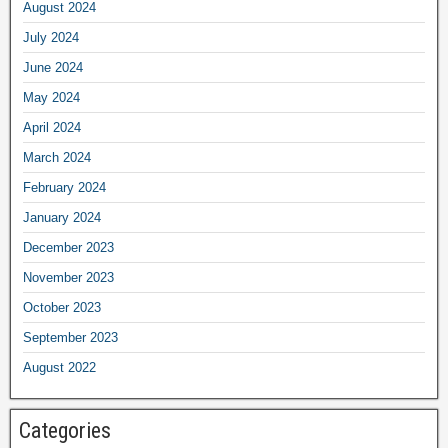
August 2024
July 2024
June 2024
May 2024
April 2024
March 2024
February 2024
January 2024
December 2023
November 2023
October 2023
September 2023
August 2022
Categories