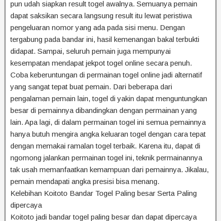
pun udah siapkan result togel awalnya. Semuanya pemain
dapat saksikan secara langsung result itu lewat peristiwa
pengeluaran nomor yang ada pada sisi menu. Dengan
tergabung pada bandar ini, hasil kemenangan bakal terbukti
didapat. Sampai, seluruh pemain juga mempunyai
kesempatan mendapat jekpot togel online secara penuh.
Coba keberuntungan di permainan togel online jadi alternatif
yang sangat tepat buat pemain. Dari beberapa dari
pengalaman pemain lain, togel di yakin dapat menguntungkan
besar di pemainnya dibandingkan dengan permainan yang
lain. Apa lagi, di dalam permainan togel ini semua pemainnya
hanya butuh mengira angka keluaran togel dengan cara tepat
dengan memakai ramalan togel terbaik. Karena itu, dapat di
ngomong jalankan permainan togel ini, teknik permainannya
tak usah memanfaatkan kemampuan dari pemainnya. Jikalau,
pemain mendapati angka presisi bisa menang.
Kelebihan Koitoto Bandar Togel Paling besar Serta Paling
dipercaya
Koitoto jadi bandar togel paling besar dan dapat dipercaya