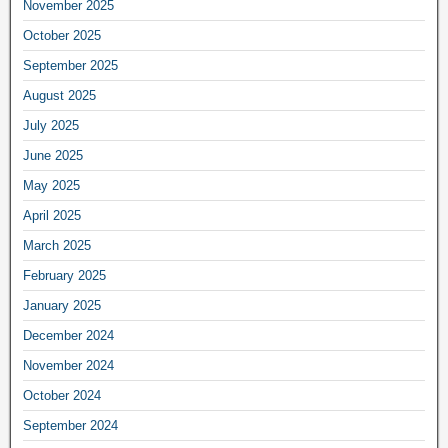
November 2025
October 2025
September 2025
August 2025
July 2025
June 2025
May 2025
April 2025
March 2025
February 2025
January 2025
December 2024
November 2024
October 2024
September 2024