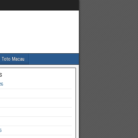
l Toto Macau
s
26
6