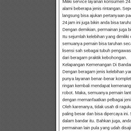
Miliki service layanan konsumen 
alami beberapa jenis rintangan. Sep
langsung bisa ajukan pertanyaan pad
24 jam ini juga bikin anda bisa taruh
Dengan demikian, permainan juga b
Itu sejumlah kelebihan yang dimiliki 
semuanya pemain bisa taruhan secar
lisensi sah sebagai tubuh pengawasa
dari beragam praktik kebohongan.
Kelapangan Kemenangan Di Bandar 
Dengan beragam jenis kelebihan yang
punya layanan benar-benar komplet 
ringan kembali mendapat kemenang
robot. Maka, semuanya pemain lant
dengan memanfaatkan pelbagai jenis t
Oleh karenanya, tidak usah di raguk
paling besar dan bisa dipercaya in
dalam bandar itu. Bahkan juga, anda
permainan lain pula yang udah disaj