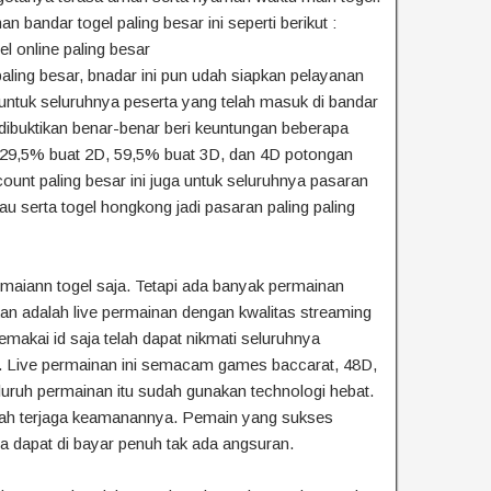
han bandar togel paling besar ini seperti berikut :
l online paling besar
paling besar, bnadar ini pun udah siapkan pelayanan
untuk seluruhnya peserta yang telah masuk di bandar
t dibuktikan benar-benar beri keuntungan beberapa
i 29,5% buat 2D, 59,5% buat 3D, dan 4D potongan
ount paling besar ini juga untuk seluruhnya pasaran
cau serta togel hongkong jadi pasaran paling paling
rmaiann togel saja. Tetapi ada banyak permainan
kan adalah live permainan dengan kwalitas streaming
makai id saja telah dapat nikmati seluruhnya
u. Live permainan ini semacam games baccarat, 48D,
luruh permainan itu sudah gunakan technologi hebat.
dah terjaga keamanannya. Pemain yang sukses
dapat di bayar penuh tak ada angsuran.