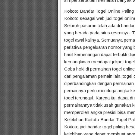
simpel serta tak memakan banyak w
Koitoto Bandar Togel Online Paling
Koitoto sebagai web judi togel onlin
Seluruh pasaran telah ada di bandar
yang berada pada situs resminya. Ti
togel awal kalinya. Semuanya pemai
peristiwa pengeluaran nomor yang b
hasil kemenangan dapat terbukti dip
kemungkinan mendapat jekpot togel
Coba hoki di permainan togel online
dari pengalaman pemain lain, togel
diperbandingkan dengan permainan ya
pemainnya perlu menduga angka kel
togel terunggul. Karena itu, dapat d
permainannya tidak usah gunakan 
memperoleh angka presisi bisa me
Kelebihan Koitoto Bandar Togel Pal
Koitoto jadi bandar togel paling b
kelebihan yang dapat membuat angg