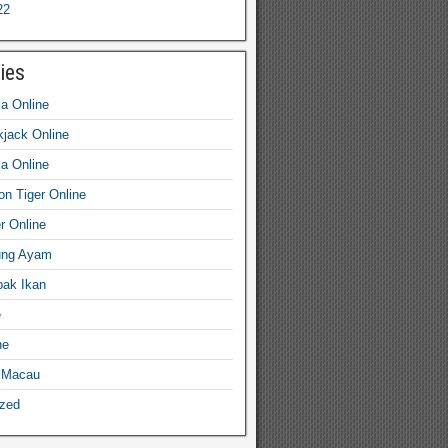
22
ies
a Online
kjack Online
a Online
on Tiger Online
r Online
ung Ayam
bak Ikan
e
ne
o Macau
ized