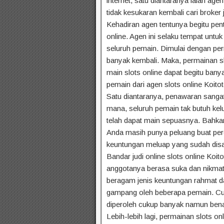
internet, satu diantaranya ialah age
tidak kesukaran kembali cari broker 
Kehadiran agen tentunya begitu penti
online. Agen ini selaku tempat untu
seluruh pemain. Dimulai dengan pe
banyak kembali. Maka, permainan slot
main slots online dapat begitu ba
pemain dari agen slots online Koitot
Satu diantaranya, penawaran sangat 
mana, seluruh pemain tak butuh ke
telah dapat main sepuasnya. Bahkan
Anda masih punya peluang buat per
keuntungan meluap yang sudah disaj
Bandar judi online slots online Koi
anggotanya berasa suka dan nikmati 
beragam jenis keuntungan rahmat da
gampang oleh beberapa pemain. Cuk
diperoleh cukup banyak namun bena
Lebih-lebih lagi, permainan slots o