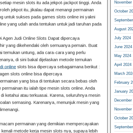
etiap mesin slots itu ada jekpot-jackpot tinggi. Anda
November 
eh jekpot itu, jikalau dapat menangi permainan
October 2
g untuk sukses pada games slots online ini yakni
September
nline yang udah anda tentukan untuk jadi taruhan pada
August 20
Agen Judi Online Slots Dapat dipercaya
July 2024
hir yang dikehendaki oleh semuanya pemain. Buat
June 2024
 temukan untung, ada cara-cara yang perlu
May 2024
enanya, di sini bakal dijelaskan metode temukan
April 2024
udi online
slots bisa dipercaya sebagaimana berikut :
en slots online bisa dipercaya
March 202
 permainan yang bisa di tentukan secara bebas oleh
February 
ermainan itu ialah tipe mesin slots online. Anda
January 2
ah di ketahui atau terkuasai. Karena, seluruhnya mesin
December 
rsoalan semasing. Karenanya, menunjuk mesin yang
dimenangi.
November 
October 2
lam macam permainan yang demikian mempercayakan
September
 kenali metode kerja mesin slots nya, supaya lebih