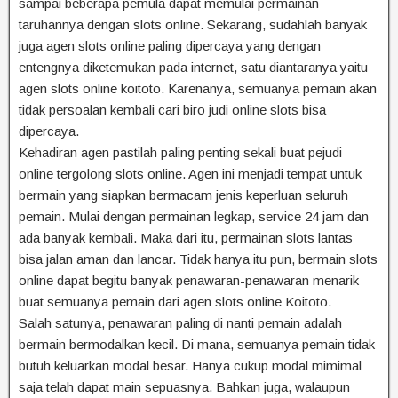
sampai beberapa pemula dapat memulai permainan
taruhannya dengan slots online. Sekarang, sudahlah banyak
juga agen slots online paling dipercaya yang dengan
entengnya diketemukan pada internet, satu diantaranya yaitu
agen slots online koitoto. Karenanya, semuanya pemain akan
tidak persoalan kembali cari biro judi online slots bisa
dipercaya.
Kehadiran agen pastilah paling penting sekali buat pejudi
online tergolong slots online. Agen ini menjadi tempat untuk
bermain yang siapkan bermacam jenis keperluan seluruh
pemain. Mulai dengan permainan legkap, service 24 jam dan
ada banyak kembali. Maka dari itu, permainan slots lantas
bisa jalan aman dan lancar. Tidak hanya itu pun, bermain slots
online dapat begitu banyak penawaran-penawaran menarik
buat semuanya pemain dari agen slots online Koitoto.
Salah satunya, penawaran paling di nanti pemain adalah
bermain bermodalkan kecil. Di mana, semuanya pemain tidak
butuh keluarkan modal besar. Hanya cukup modal mimimal
saja telah dapat main sepuasnya. Bahkan juga, walaupun