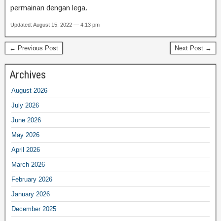
permainan dengan lega.
Updated: August 15, 2022 — 4:13 pm
← Previous Post
Next Post →
Archives
August 2026
July 2026
June 2026
May 2026
April 2026
March 2026
February 2026
January 2026
December 2025