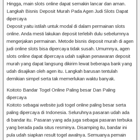
Hingga, main slots online dapat semakin lancar dan aman.
Langkah Bisnis Deposit Murah Pada Agen Judi Slots Dapat
dipercaya
Deposit yaitu istilah untuk modal di dalam permainan slots
online. Anda mesti lakukan deposit terlebih dulu sebelumnya
mengerjakan permainan. Metode bisnis deposit murah di agen
judi online slots bisa dipercaya tidak susah. Umumnya, agen
slots online dapat dipercaya udah sajikan penawaran deposit
murah yang dapat langsung dikirim lewat beberapa bank yang
udah disajikan oleh agen itu. Langkah barusan tentulah
demikian simpel serta tak memerlukan waktu banyak.
Koitoto Bandar Togel Online Paling besar Dan Paling
dipercaya
Koitoto sebagai website judi togel online paling besar serta
paling dipercaya di Indonesia. Seluruhnya pasaran udah ada
di bandar itu. Pasaran yang ada juga sebagai pasaran terbuka
yang berada pada situs resminya. Disamping itu, bandar ini
pula udah siapkan result togel awalnya. Semuanya pemain