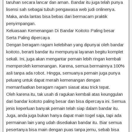
taruhan secara lancar dan aman. Bandar itu juga telah punya
lisensi sah sebagai tubuh pengawasa web judi onlinenya.
Maka, anda lantas bisa bebas dari bermacam praktik
penyimpangan.
Keluasaan Kemenangan Di Bandar Koitoto Paling besar
Serta Paling dipercaya
Dengan beragam ragam kelebihan yang dipunyai oleh bandar
koitoto, berarti bandar itu mempunyai layanan begitu komplet
sekali. Ini, juga akan mengantar pemain lebih ringan kembali
memperoleh kemenangan. Karena, semua bermainnya 100%
asli tanpa ada robot. Hingga, semuanya pemain juga punya
peluang untuk dapat meraih kemenangan dengan
memanfaatkan beragam ragam siasat atau trick tepat.
Oleh karena itu, tak usah di ragukan kembali atas keunggulan
dari bandar koitoto paling besar dan bisa dipercaya ini. Semua
jenis keperluan banyak pemain telah siap dalam bandar itu.
Juga, anda juga bukan hanya dapat main togel saja, tapi ada
permainan lain yang udah disediakan bandar itu. Biar semua
pesertanya bisa main dengan puas tanpa jemu, sebab bisa