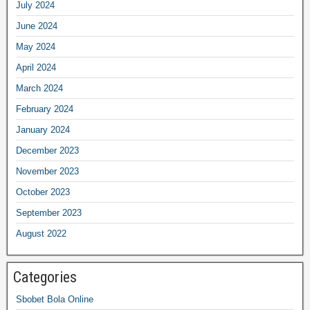
July 2024
June 2024
May 2024
April 2024
March 2024
February 2024
January 2024
December 2023
November 2023
October 2023
September 2023
August 2022
Categories
Sbobet Bola Online