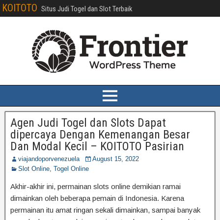
KOITOTO
Situs Judi Togel dan Slot Terbaik
Agen Judi Togel dan Slots Dapat
dipercaya Dengan Kemenangan Besar
Dan Modal Kecil – KOITOTO Pasirian
viajandoporvenezuela
August 15, 2022
Slot Online
,
Togel Online
Akhir-akhir ini, permainan slots online demikian ramai
dimainkan oleh beberapa pemain di Indonesia. Karena
permainan itu amat ringan sekali dimainkan, sampai banyak