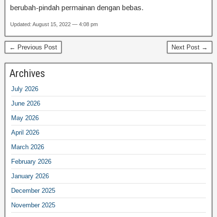
berubah-pindah permainan dengan bebas.
Updated: August 15, 2022 — 4:08 pm
← Previous Post
Next Post →
Archives
July 2026
June 2026
May 2026
April 2026
March 2026
February 2026
January 2026
December 2025
November 2025