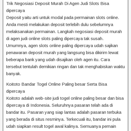
Trik Negosiasi Deposit Murah Di Agen Judi Slots Bisa
dipercaya
Deposit yaitu arti untuk modal pada permainan slots online.
Anda mesti melakukan deposit terlebih dulu sebelumnya
melaksanakan permainan. Langkah negosiasi deposit murah
di agen judi online slots paling dipercaya tak susah.
Umumnya, agen slots online paling dipercaya udah sajikan
penawaran deposit murah yang langsung bisa dikirim lewat
beberapa bank yang udah disajikan oleh agen itu. Cara
tersebut tentulah demikian ringan dan tak menghabiskan waktu
banyak.
Koitoto Bandar Togel Online Paling besar Serta Bisa
dipercaya
Koitoto adalah web-site judi togel online paling besar dan bisa
dipercaya di Indonesia. Seluruhnya pasaran telah ada di
bandar itu. Pasaran yang siap lantas adalah pasaran terbuka
yang berada di situs resminya. Terkecuali itu, bandar ini pula
udah siapkan result togel awal kalinya. Semuanya pemain