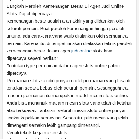
Langkah Peroleh Kemenangan Besar Di Agen Judi Online
Slots Dapat dipercaya
Kemenangan besar adalah arah akhir yang diidamkan oleh
seluruh pemain. Buat peroleh kemenangan hingga peroleh
untung, ada cara-cara yang wajib dijalankan oleh semuanya
pemain. Karena itu, di tempat ini akan dijelaskan teknik peroleh
kemenangan besar dalam agen
judi online
slots bisa
dipercaya seperti berikut :
Tentukan type permainan dalam agen slots online paling
dipercaya
Permainan slots sendiri punya model permainan yang bisa di
tentukan secara bebas oleh seluruh pemain. Sesungguhnya,
macam permainan itu merupakan model mesin slots online.
Anda bisa menunjuk macam mesin slots yang telah di ketahui
atau terkuasai. Lantaran, seluruh mesin slots online punyai
tingkat kepelikan semasing. Sebab itu, pilih mesin yang telah
dimengerti semakin lebih gampang dimenangi.
Kenali teknik kerja mesin slots