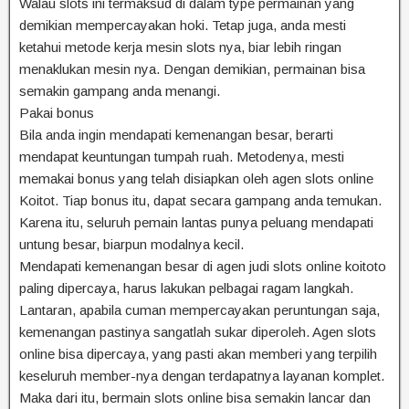
Walau slots ini termaksud di dalam type permainan yang
demikian mempercayakan hoki. Tetap juga, anda mesti
ketahui metode kerja mesin slots nya, biar lebih ringan
menaklukan mesin nya. Dengan demikian, permainan bisa
semakin gampang anda menangi.
Pakai bonus
Bila anda ingin mendapati kemenangan besar, berarti
mendapat keuntungan tumpah ruah. Metodenya, mesti
memakai bonus yang telah disiapkan oleh agen slots online
Koitot. Tiap bonus itu, dapat secara gampang anda temukan.
Karena itu, seluruh pemain lantas punya peluang mendapati
untung besar, biarpun modalnya kecil.
Mendapati kemenangan besar di agen judi slots online koitoto
paling dipercaya, harus lakukan pelbagai ragam langkah.
Lantaran, apabila cuman mempercayakan peruntungan saja,
kemenangan pastinya sangatlah sukar diperoleh. Agen slots
online bisa dipercaya, yang pasti akan memberi yang terpilih
keseluruh member-nya dengan terdapatnya layanan komplet.
Maka dari itu, bermain slots online bisa semakin lancar dan