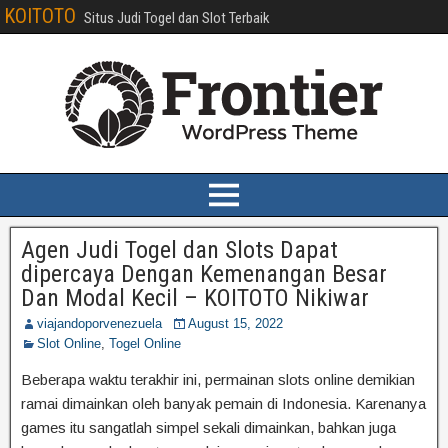
KOITOTO
Situs Judi Togel dan Slot Terbaik
Agen Judi Togel dan Slots Dapat
dipercaya Dengan Kemenangan Besar
Dan Modal Kecil – KOITOTO Nikiwar
viajandoporvenezuela
August 15, 2022
Slot Online
,
Togel Online
Beberapa waktu terakhir ini, permainan slots online demikian
ramai dimainkan oleh banyak pemain di Indonesia. Karenanya
games itu sangatlah simpel sekali dimainkan, bahkan juga