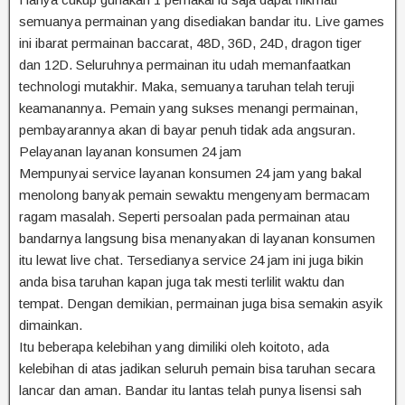
semuanya permainan yang disediakan bandar itu. Live games
ini ibarat permainan baccarat, 48D, 36D, 24D, dragon tiger
dan 12D. Seluruhnya permainan itu udah memanfaatkan
technologi mutakhir. Maka, semuanya taruhan telah teruji
keamanannya. Pemain yang sukses menangi permainan,
pembayarannya akan di bayar penuh tidak ada angsuran.
Pelayanan layanan konsumen 24 jam
Mempunyai service layanan konsumen 24 jam yang bakal
menolong banyak pemain sewaktu mengenyam bermacam
ragam masalah. Seperti persoalan pada permainan atau
bandarnya langsung bisa menanyakan di layanan konsumen
itu lewat live chat. Tersedianya service 24 jam ini juga bikin
anda bisa taruhan kapan juga tak mesti terlilit waktu dan
tempat. Dengan demikian, permainan juga bisa semakin asyik
dimainkan.
Itu beberapa kelebihan yang dimiliki oleh koitoto, ada
kelebihan di atas jadikan seluruh pemain bisa taruhan secara
lancar dan aman. Bandar itu lantas telah punya lisensi sah