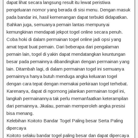
dapat lihat secara langsung result itu lewat peristiwa
pengeluaran nomor yang berada di sisi menu. Dengan masuk
pada bandar ini, hasil kemenangan dapat terbukti didapatkan.
Bahkan juga, semuanya pemain lantas mempunyai
kemungkinan mendapati jekpot togel online secara penuh.
Coba hoki di dalam permainan togel online jadi opsi yang
amat tepat buat pemain. Dari beberapa dari pengalaman
pemain lain, togel di yakin dapat mendatangkan keuntungan
besar pada pemainnya dibandingkan dengan permainan yang
lain. Ditambah lagi, di dalam permainan togel ini semuanya
pemainnya hanya butuh menduga angka keluaran togel
dengan cara tepat dengan memakai perkiraan togel terhebat.
Karenanya, dapat di ngomong jalankan permainan togel ini,
langkah permainannya tak perlu memanfaatkan keterampilan
dari pemainnya. Jikalau, pemain memperoleh angka presisi
bisa menang.
Kelebihan Koitoto Bandar Togel Paling besar Serta Paling
dipercaya
Koitoto selaku bandar togel paling besar dan dapat dipercaya