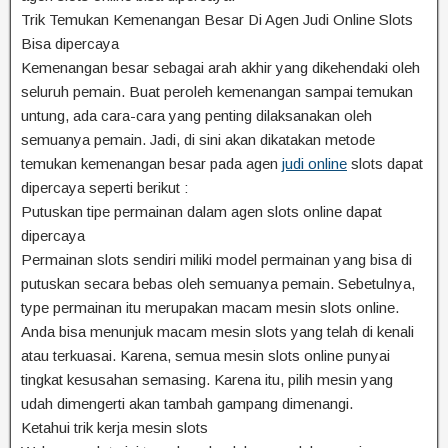
Trik Temukan Kemenangan Besar Di Agen Judi Online Slots
Bisa dipercaya
Kemenangan besar sebagai arah akhir yang dikehendaki oleh
seluruh pemain. Buat peroleh kemenangan sampai temukan
untung, ada cara-cara yang penting dilaksanakan oleh
semuanya pemain. Jadi, di sini akan dikatakan metode
temukan kemenangan besar pada agen
judi online
slots dapat
dipercaya seperti berikut :
Putuskan tipe permainan dalam agen slots online dapat
dipercaya
Permainan slots sendiri miliki model permainan yang bisa di
putuskan secara bebas oleh semuanya pemain. Sebetulnya,
type permainan itu merupakan macam mesin slots online.
Anda bisa menunjuk macam mesin slots yang telah di kenali
atau terkuasai. Karena, semua mesin slots online punyai
tingkat kesusahan semasing. Karena itu, pilih mesin yang
udah dimengerti akan tambah gampang dimenangi.
Ketahui trik kerja mesin slots