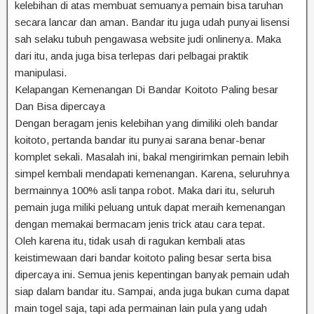
kelebihan di atas membuat semuanya pemain bisa taruhan
secara lancar dan aman. Bandar itu juga udah punyai lisensi
sah selaku tubuh pengawasa website judi onlinenya. Maka
dari itu, anda juga bisa terlepas dari pelbagai praktik
manipulasi.
Kelapangan Kemenangan Di Bandar Koitoto Paling besar
Dan Bisa dipercaya
Dengan beragam jenis kelebihan yang dimiliki oleh bandar
koitoto, pertanda bandar itu punyai sarana benar-benar
komplet sekali. Masalah ini, bakal mengirimkan pemain lebih
simpel kembali mendapati kemenangan. Karena, seluruhnya
bermainnya 100% asli tanpa robot. Maka dari itu, seluruh
pemain juga miliki peluang untuk dapat meraih kemenangan
dengan memakai bermacam jenis trick atau cara tepat.
Oleh karena itu, tidak usah di ragukan kembali atas
keistimewaan dari bandar koitoto paling besar serta bisa
dipercaya ini. Semua jenis kepentingan banyak pemain udah
siap dalam bandar itu. Sampai, anda juga bukan cuma dapat
main togel saja, tapi ada permainan lain pula yang udah