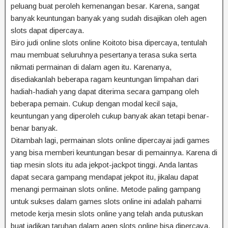
peluang buat peroleh kemenangan besar. Karena, sangat
banyak keuntungan banyak yang sudah disajikan oleh agen
slots dapat dipercaya.
Biro judi online slots online Koitoto bisa dipercaya, tentulah
mau membuat seluruhnya pesertanya terasa suka serta
nikmati permainan di dalam agen itu. Karenanya,
disediakanlah beberapa ragam keuntungan limpahan dari
hadiah-hadiah yang dapat diterima secara gampang oleh
beberapa pemain. Cukup dengan modal kecil saja,
keuntungan yang diperoleh cukup banyak akan tetapi benar-
benar banyak.
Ditambah lagi, permainan slots online dipercayai jadi games
yang bisa memberi keuntungan besar di pemainnya. Karena di
tiap mesin slots itu ada jekpot-jackpot tinggi. Anda lantas
dapat secara gampang mendapat jekpot itu, jikalau dapat
menangi permainan slots online. Metode paling gampang
untuk sukses dalam games slots online ini adalah pahami
metode kerja mesin slots online yang telah anda putuskan
buat jadikan taruhan dalam agen slots online bisa dipercaya.