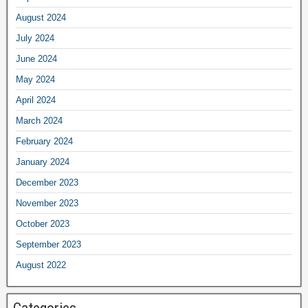
August 2024
July 2024
June 2024
May 2024
April 2024
March 2024
February 2024
January 2024
December 2023
November 2023
October 2023
September 2023
August 2022