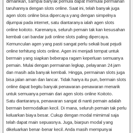
dimainkan, sampai banyak pemula dapat memulai permainan
taruhannya dengan slots online. Saat ini, telah banyak juga
agen slots online bisa dipercaya yang dengan simpelnya
dijumpai pada internet, satu diantaranya ialah agen slots
online koitoto. Karenanya, seluruh pemain tak kan kesusahan
kembali cari bandar judi online slots paling dipercaya.
Kemunculan agen yang pasti sangat perlu sekali buat pejudi
online terhitung slots online. Agen ini menjadi tempat untuk
bermain yang siapkan beberapa ragam keperluan semuanya
pemain. Mulai dengan permainan legkap, pelayanan 24 jam
dan masih ada banyak kembali. Hingga, permainan slots juga
bisa jalan aman dan lancar. Tidak hanya itu pun, bermain slots
online dapat begitu banyak penawaran-penawaran menarik
untuk semuanya pemain dari agen slots online Koitoto.
Satu diantaranya, penawaran sangat di nanti pemain adalah
bermain bermodalkan kecil. Di mana, seluruh pemain tak perlu
keluarkan biaya besar. Cukup dengan modal mimimal saja
telah dapat main sepuasnya. Juga, biarpun modal yang
dikeluarkan benar-benar kecil. Anda masih mempunyai