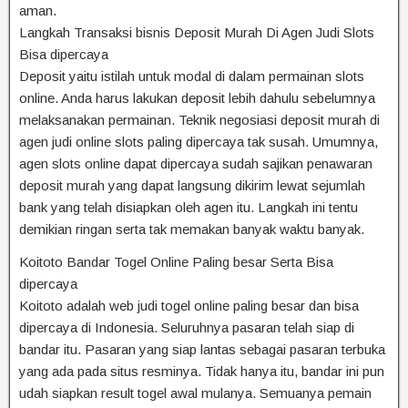
aman.
Langkah Transaksi bisnis Deposit Murah Di Agen Judi Slots
Bisa dipercaya
Deposit yaitu istilah untuk modal di dalam permainan slots
online. Anda harus lakukan deposit lebih dahulu sebelumnya
melaksanakan permainan. Teknik negosiasi deposit murah di
agen judi online slots paling dipercaya tak susah. Umumnya,
agen slots online dapat dipercaya sudah sajikan penawaran
deposit murah yang dapat langsung dikirim lewat sejumlah
bank yang telah disiapkan oleh agen itu. Langkah ini tentu
demikian ringan serta tak memakan banyak waktu banyak.
Koitoto Bandar Togel Online Paling besar Serta Bisa
dipercaya
Koitoto adalah web judi togel online paling besar dan bisa
dipercaya di Indonesia. Seluruhnya pasaran telah siap di
bandar itu. Pasaran yang siap lantas sebagai pasaran terbuka
yang ada pada situs resminya. Tidak hanya itu, bandar ini pun
udah siapkan result togel awal mulanya. Semuanya pemain