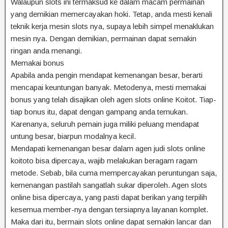
Walaupun slots ini termaksud ke dalam macam permainan
yang demikian memercayakan hoki. Tetap, anda mesti kenali
teknik kerja mesin slots nya, supaya lebih simpel menaklukan
mesin nya. Dengan demikian, permainan dapat semakin
ringan anda menangi.
Memakai bonus
Apabila anda pengin mendapat kemenangan besar, berarti
mencapai keuntungan banyak. Metodenya, mesti memakai
bonus yang telah disajikan oleh agen slots online Koitot. Tiap-
tiap bonus itu, dapat dengan gampang anda temukan.
Karenanya, seluruh pemain juga miliki peluang mendapat
untung besar, biarpun modalnya kecil.
Mendapati kemenangan besar dalam agen judi slots online
koitoto bisa dipercaya, wajib melakukan beragam ragam
metode. Sebab, bila cuma mempercayakan peruntungan saja,
kemenangan pastilah sangatlah sukar diperoleh. Agen slots
online bisa dipercaya, yang pasti dapat berikan yang terpilih
kesemua member-nya dengan tersiapnya layanan komplet.
Maka dari itu, bermain slots online dapat semakin lancar dan