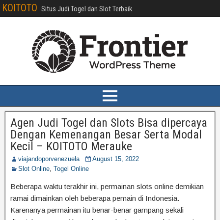
KOITOTO
Situs Judi Togel dan Slot Terbaik
Agen Judi Togel dan Slots Bisa dipercaya
Dengan Kemenangan Besar Serta Modal
Kecil – KOITOTO Merauke
viajandoporvenezuela
August 15, 2022
Slot Online
,
Togel Online
Beberapa waktu terakhir ini, permainan slots online demikian
ramai dimainkan oleh beberapa pemain di Indonesia.
Karenanya permainan itu benar-benar gampang sekali