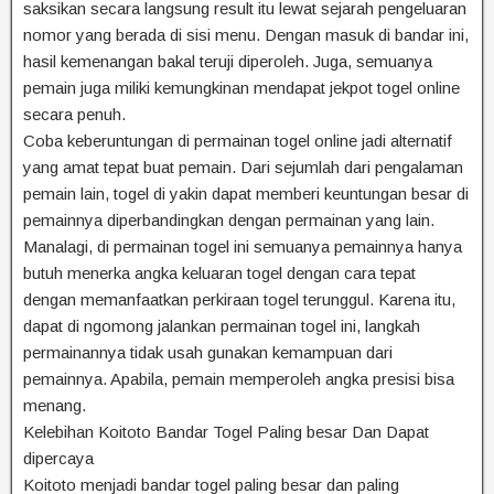
saksikan secara langsung result itu lewat sejarah pengeluaran
nomor yang berada di sisi menu. Dengan masuk di bandar ini,
hasil kemenangan bakal teruji diperoleh. Juga, semuanya
pemain juga miliki kemungkinan mendapat jekpot togel online
secara penuh.
Coba keberuntungan di permainan togel online jadi alternatif
yang amat tepat buat pemain. Dari sejumlah dari pengalaman
pemain lain, togel di yakin dapat memberi keuntungan besar di
pemainnya diperbandingkan dengan permainan yang lain.
Manalagi, di permainan togel ini semuanya pemainnya hanya
butuh menerka angka keluaran togel dengan cara tepat
dengan memanfaatkan perkiraan togel terunggul. Karena itu,
dapat di ngomong jalankan permainan togel ini, langkah
permainannya tidak usah gunakan kemampuan dari
pemainnya. Apabila, pemain memperoleh angka presisi bisa
menang.
Kelebihan Koitoto Bandar Togel Paling besar Dan Dapat
dipercaya
Koitoto menjadi bandar togel paling besar dan paling