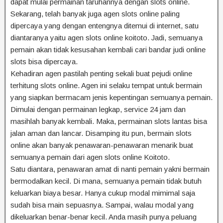
dapat mulai permainan taruhannya dengan slots online.
Sekarang, telah banyak juga agen slots online paling
dipercaya yang dengan entengnya ditemui di internet, satu
diantaranya yaitu agen slots online koitoto. Jadi, semuanya
pemain akan tidak kesusahan kembali cari bandar judi online
slots bisa dipercaya.
Kehadiran agen pastilah penting sekali buat pejudi online
terhitung slots online. Agen ini selaku tempat untuk bermain
yang siapkan bermacam jenis kepentingan semuanya pemain.
Dimulai dengan permainan legkap, service 24 jam dan
masihlah banyak kembali. Maka, permainan slots lantas bisa
jalan aman dan lancar. Disamping itu pun, bermain slots
online akan banyak penawaran-penawaran menarik buat
semuanya pemain dari agen slots online Koitoto.
Satu diantara, penawaran amat di nanti pemain yakni bermain
bermodalkan kecil. Di mana, semuanya pemain tidak butuh
keluarkan biaya besar. Hanya cukup modal mimimal saja
sudah bisa main sepuasnya. Sampai, walau modal yang
dikeluarkan benar-benar kecil. Anda masih punya peluang