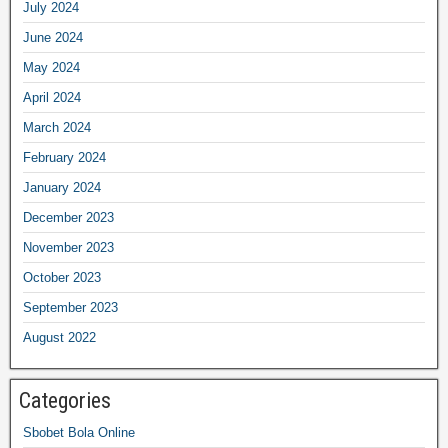
July 2024
June 2024
May 2024
April 2024
March 2024
February 2024
January 2024
December 2023
November 2023
October 2023
September 2023
August 2022
Categories
Sbobet Bola Online