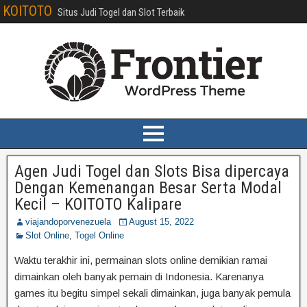
KOITOTO
Situs Judi Togel dan Slot Terbaik
Agen Judi Togel dan Slots Bisa dipercaya
Dengan Kemenangan Besar Serta Modal
Kecil – KOITOTO Kalipare
viajandoporvenezuela
August 15, 2022
Slot Online
,
Togel Online
Waktu terakhir ini, permainan slots online demikian ramai
dimainkan oleh banyak pemain di Indonesia. Karenanya
games itu begitu simpel sekali dimainkan, juga banyak pemula