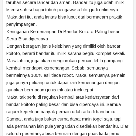
taruhan secara lancar dan aman. Bandar itu juga udah miliki
lisensi sah sebagai tubuh pengawasa blog judi onlinenya.
Maka dari itu, anda lantas bisa luput dari bermacam praktik
penyimpangan.
Keringanan Kemenangan Di Bandar Koitoto Paling besar
Serta Bisa dipercaya
Dengan beragam jenis kelebihan yang dimiliki oleh bandar
koitoto, berarti bandar itu miliki sarana begitu komplet sekali.
Masalah ini, juga akan mengirimkan pemain lebih gampang
kembali mendapat kemenangan. Sebab, semuanya
bermainnya 100% asli tiada robot. Maka, semuanya pemain
juga punya peluang untuk dapat raih kemenangan dengan
gunakan bermacam jenis trik atau trick tepat.
Maka, tak perlu di ragukan kembali atas kedahsyatan dari
bandar koitoto paling besar dan bisa dipercaya ini. Semua
ragam keperluan banyak pemain udah ada di bandar itu.
Sampai, anda juga bukan cuma dapat main togel saja, tapi
ada permainan lain pula yang udah disediakan bandar itu. Biar
seluruh pesertanya bisa bermain dengan puas tiada jemu,