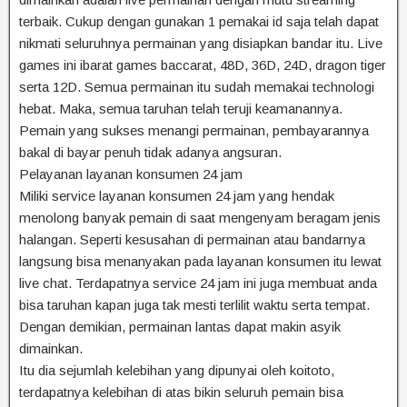
terbaik. Cukup dengan gunakan 1 pemakai id saja telah dapat
nikmati seluruhnya permainan yang disiapkan bandar itu. Live
games ini ibarat games baccarat, 48D, 36D, 24D, dragon tiger
serta 12D. Semua permainan itu sudah memakai technologi
hebat. Maka, semua taruhan telah teruji keamanannya.
Pemain yang sukses menangi permainan, pembayarannya
bakal di bayar penuh tidak adanya angsuran.
Pelayanan layanan konsumen 24 jam
Miliki service layanan konsumen 24 jam yang hendak
menolong banyak pemain di saat mengenyam beragam jenis
halangan. Seperti kesusahan di permainan atau bandarnya
langsung bisa menanyakan pada layanan konsumen itu lewat
live chat. Terdapatnya service 24 jam ini juga membuat anda
bisa taruhan kapan juga tak mesti terlilit waktu serta tempat.
Dengan demikian, permainan lantas dapat makin asyik
dimainkan.
Itu dia sejumlah kelebihan yang dipunyai oleh koitoto,
terdapatnya kelebihan di atas bikin seluruh pemain bisa