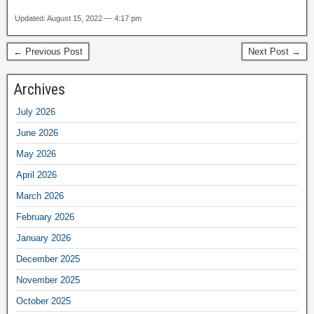
Updated: August 15, 2022 — 4:17 pm
← Previous Post
Next Post →
Archives
July 2026
June 2026
May 2026
April 2026
March 2026
February 2026
January 2026
December 2025
November 2025
October 2025