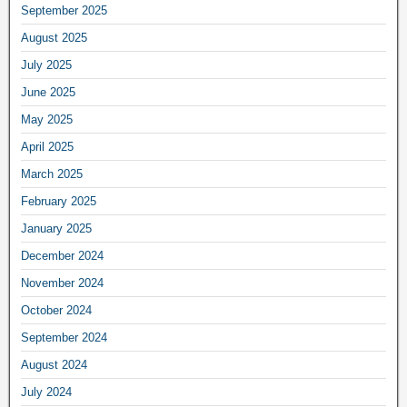
September 2025
August 2025
July 2025
June 2025
May 2025
April 2025
March 2025
February 2025
January 2025
December 2024
November 2024
October 2024
September 2024
August 2024
July 2024