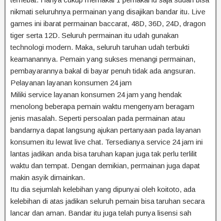
nikmati seluruhnya permainan yang disajikan bandar itu. Live
games ini ibarat permainan baccarat, 48D, 36D, 24D, dragon
tiger serta 12D. Seluruh permainan itu udah gunakan
technologi modern. Maka, seluruh taruhan udah terbukti
keamanannya. Pemain yang sukses menangi permainan,
pembayarannya bakal di bayar penuh tidak ada angsuran.
Pelayanan layanan konsumen 24 jam
Miliki service layanan konsumen 24 jam yang hendak
menolong beberapa pemain waktu mengenyam beragam
jenis masalah. Seperti persoalan pada permainan atau
bandarnya dapat langsung ajukan pertanyaan pada layanan
konsumen itu lewat live chat. Tersedianya service 24 jam ini
lantas jadikan anda bisa taruhan kapan juga tak perlu terlilit
waktu dan tempat. Dengan demikian, permainan juga dapat
makin asyik dimainkan.
Itu dia sejumlah kelebihan yang dipunyai oleh koitoto, ada
kelebihan di atas jadikan seluruh pemain bisa taruhan secara
lancar dan aman. Bandar itu juga telah punya lisensi sah