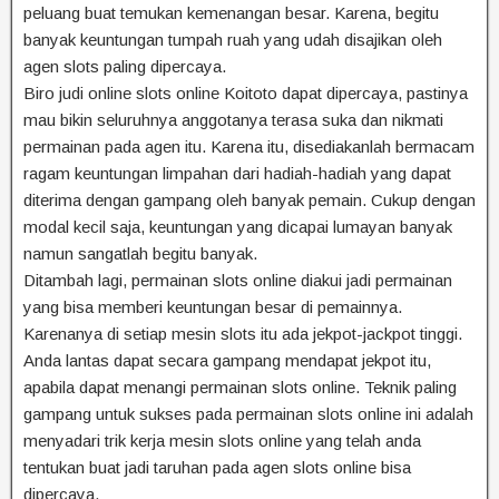
peluang buat temukan kemenangan besar. Karena, begitu
banyak keuntungan tumpah ruah yang udah disajikan oleh
agen slots paling dipercaya.
Biro judi online slots online Koitoto dapat dipercaya, pastinya
mau bikin seluruhnya anggotanya terasa suka dan nikmati
permainan pada agen itu. Karena itu, disediakanlah bermacam
ragam keuntungan limpahan dari hadiah-hadiah yang dapat
diterima dengan gampang oleh banyak pemain. Cukup dengan
modal kecil saja, keuntungan yang dicapai lumayan banyak
namun sangatlah begitu banyak.
Ditambah lagi, permainan slots online diakui jadi permainan
yang bisa memberi keuntungan besar di pemainnya.
Karenanya di setiap mesin slots itu ada jekpot-jackpot tinggi.
Anda lantas dapat secara gampang mendapat jekpot itu,
apabila dapat menangi permainan slots online. Teknik paling
gampang untuk sukses pada permainan slots online ini adalah
menyadari trik kerja mesin slots online yang telah anda
tentukan buat jadi taruhan pada agen slots online bisa
dipercaya.