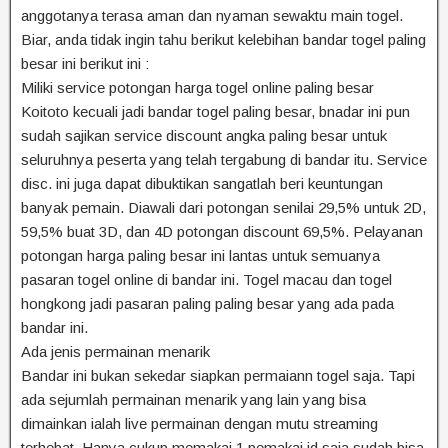
anggotanya terasa aman dan nyaman sewaktu main togel.
Biar, anda tidak ingin tahu berikut kelebihan bandar togel paling
besar ini berikut ini :
Miliki service potongan harga togel online paling besar
Koitoto kecuali jadi bandar togel paling besar, bnadar ini pun
sudah sajikan service discount angka paling besar untuk
seluruhnya peserta yang telah tergabung di bandar itu. Service
disc. ini juga dapat dibuktikan sangatlah beri keuntungan
banyak pemain. Diawali dari potongan senilai 29,5% untuk 2D,
59,5% buat 3D, dan 4D potongan discount 69,5%. Pelayanan
potongan harga paling besar ini lantas untuk semuanya
pasaran togel online di bandar ini. Togel macau dan togel
hongkong jadi pasaran paling paling besar yang ada pada
bandar ini.
Ada jenis permainan menarik
Bandar ini bukan sekedar siapkan permaiann togel saja. Tapi
ada sejumlah permainan menarik yang lain yang bisa
dimainkan ialah live permainan dengan mutu streaming
terhebat. Hanya cukup memakai 1 pemakai id saja sudah bisa