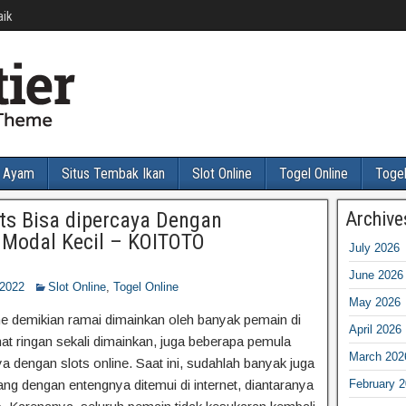
aik
g Ayam
Situs Tembak Ikan
Slot Online
Togel Online
Toge
ts Bisa dipercaya Dengan
Archive
Modal Kecil – KOITOTO
July 2026
June 2026
 2022
Slot Online
,
Togel Online
May 2026
line demikian ramai dimainkan oleh banyak pemain di
April 2026
t ringan sekali dimainkan, juga beberapa pemula
March 202
 dengan slots online. Saat ini, sudahlah banyak juga
ang dengan entengnya ditemui di internet, diantaranya
February 