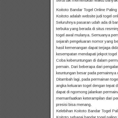
serta tak memerlukan waktu banyak
Koitoto Bandar Togel Online Paling
Koitoto adalah website judi togel on
Seluruhnya pasaran udah ada di ban
terbuka yang berada di situs resminy
togel awal mulanya. Semuanya pemai
sejarah pengeluaran nomor yang be
hasil kemenangan dapat terjaga did
kesempatan mendapati jekpot togel 
Coba keberuntungan di dalam permain
pemain. Dari beberapa dari pengala
keuntungan besar pada pemainnya d
Ditambah lagi, pada permainan tog
angka keluaran togel dengan tepat 
dapat di ngomong jalankan permaina
memanfaatkan keterampilan dari p
presisi bisa menang.
Kelebihan Koitoto Bandar Togel Pa
Koitoto sebagai bandar togel paling