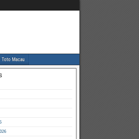
l Toto Macau
s
6
2026