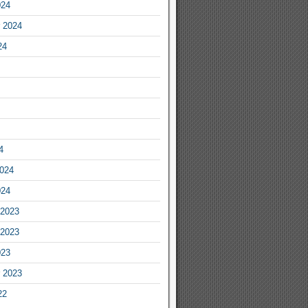
024
 2024
24
4
2024
024
2023
2023
023
 2023
22