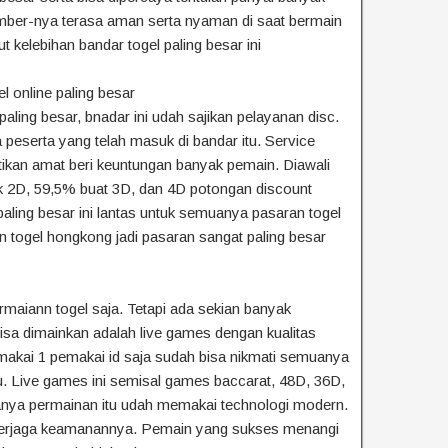
mber-nya terasa aman serta nyaman di saat bermain
kut kelebihan bandar togel paling besar ini
 online paling besar
paling besar, bnadar ini udah sajikan pelayanan disc.
 peserta yang telah masuk di bandar itu. Service
ktikan amat beri keuntungan banyak pemain. Diawali
k 2D, 59,5% buat 3D, dan 4D potongan discount
ling besar ini lantas untuk semuanya pasaran togel
an togel hongkong jadi pasaran sangat paling besar
rmaiann togel saja. Tetapi ada sekian banyak
isa dimainkan adalah live games dengan kualitas
makai 1 pemakai id saja sudah bisa nikmati semuanya
u. Live games ini semisal games baccarat, 48D, 36D,
anya permainan itu udah memakai technologi modern.
h terjaga keamanannya. Pemain yang sukses menangi