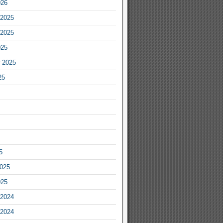
026
2025
2025
025
 2025
25
5
2025
025
2024
2024