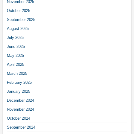
November 2025
October 2025
September 2025
August 2025
July 2025
June 2025
May 2025
April 2025
March 2025
February 2025
January 2025
December 2024
November 2024
October 2024
September 2024