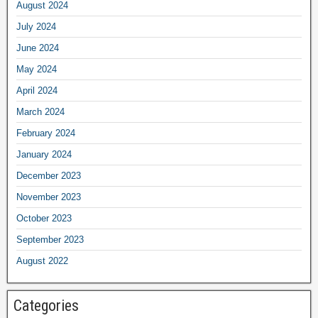
August 2024
July 2024
June 2024
May 2024
April 2024
March 2024
February 2024
January 2024
December 2023
November 2023
October 2023
September 2023
August 2022
Categories