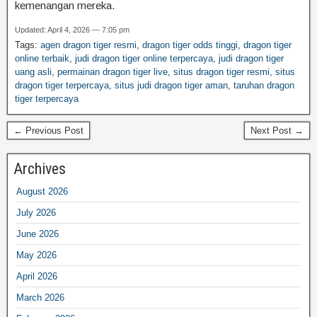
kemenangan mereka.
Updated: April 4, 2026 — 7:05 pm
Tags:
agen dragon tiger resmi
,
dragon tiger odds tinggi
,
dragon tiger
online terbaik
,
judi dragon tiger online terpercaya
,
judi dragon tiger
uang asli
,
permainan dragon tiger live
,
situs dragon tiger resmi
,
situs
dragon tiger terpercaya
,
situs judi dragon tiger aman
,
taruhan dragon
tiger terpercaya
← Previous Post
Next Post →
Archives
August 2026
July 2026
June 2026
May 2026
April 2026
March 2026