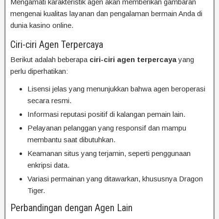
Mengamati karakteristik agen akan memberikan gambaran
mengenai kualitas layanan dan pengalaman bermain Anda di
dunia kasino online.
Ciri-ciri Agen Terpercaya
Berikut adalah beberapa
ciri-ciri agen terpercaya
yang
perlu diperhatikan:
Lisensi jelas yang menunjukkan bahwa agen beroperasi
secara resmi.
Informasi reputasi positif di kalangan pemain lain.
Pelayanan pelanggan yang responsif dan mampu
membantu saat dibutuhkan.
Keamanan situs yang terjamin, seperti penggunaan
enkripsi data.
Variasi permainan yang ditawarkan, khususnya Dragon
Tiger.
Perbandingan dengan Agen Lain