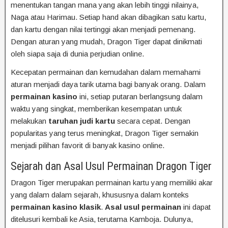
menentukan tangan mana yang akan lebih tinggi nilainya,
Naga atau Harimau. Setiap hand akan dibagikan satu kartu,
dan kartu dengan nilai tertinggi akan menjadi pemenang.
Dengan aturan yang mudah, Dragon Tiger dapat dinikmati
oleh siapa saja di dunia perjudian online.
Kecepatan permainan dan kemudahan dalam memahami
aturan menjadi daya tarik utama bagi banyak orang. Dalam
permainan kasino
ini, setiap putaran berlangsung dalam
waktu yang singkat, memberikan kesempatan untuk
melakukan
taruhan judi kartu
secara cepat. Dengan
popularitas yang terus meningkat, Dragon Tiger semakin
menjadi pilihan favorit di banyak kasino online.
Sejarah dan Asal Usul Permainan Dragon Tiger
Dragon Tiger merupakan permainan kartu yang memiliki akar
yang dalam dalam sejarah, khususnya dalam konteks
permainan kasino klasik
.
Asal usul permainan
ini dapat
ditelusuri kembali ke Asia, terutama Kamboja. Dulunya,