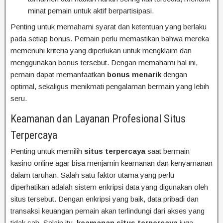
minat pemain untuk aktif berpartisipasi.
Penting untuk memahami syarat dan ketentuan yang berlaku
pada setiap bonus. Pemain perlu memastikan bahwa mereka
memenuhi kriteria yang diperlukan untuk mengklaim dan
menggunakan bonus tersebut. Dengan memahami hal ini,
pemain dapat memanfaatkan
bonus menarik
dengan
optimal, sekaligus menikmati pengalaman bermain yang lebih
seru.
Keamanan dan Layanan Profesional Situs
Terpercaya
Penting untuk memilih
situs terpercaya
saat bermain
kasino online agar bisa menjamin keamanan dan kenyamanan
dalam taruhan. Salah satu faktor utama yang perlu
diperhatikan adalah sistem enkripsi data yang digunakan oleh
situs tersebut. Dengan enkripsi yang baik, data pribadi dan
transaksi keuangan pemain akan terlindungi dari akses yang
tidak sah. Selain itu,
keamanan situs terpercaya
juga