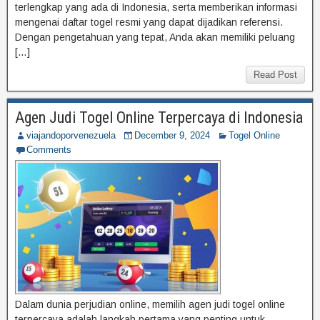
terlengkap yang ada di Indonesia, serta memberikan informasi
mengenai daftar togel resmi yang dapat dijadikan referensi.
Dengan pengetahuan yang tepat, Anda akan memiliki peluang
[…]
Read Post
Agen Judi Togel Online Terpercaya di Indonesia
viajandoporvenezuela
December 9, 2024
Togel Online
Comments
Dalam dunia perjudian online, memilih agen judi togel online
terpercaya adalah langkah pertama yang penting untuk