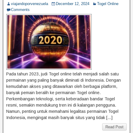
viajandoporvenezuela
December 12, 2024
Togel Online
Comments
Pada tahun 2023, judi Togel online telah menjadi salah satu
permainan yang paling banyak diminati di Indonesia. Dengan
kemudahan akses yang ditawarkan oleh berbagai platform,
banyak pemain beralih ke permainan Togel online.
Perkembangan teknologi, serta keberadaan bandar Togel
resmi, semakin mendukung tren ini di kalangan pengguna.
Namun, penting untuk memahami legalitas permainan Togel
Indonesia, mengingat masih banyak situs yang tidak […]
Read Post