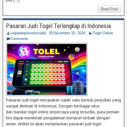
judi […]
Read Post
Pasaran Judi Togel Terlengkap di Indonesia
viajandoporvenezuela
December 10, 2024
Togel Online
Comments
Pasaran judi togel merupakan salah satu bentuk perjudian yang
sangat diminati di Indonesia. Dengan berbagai situs
dan bandar togel online terpercaya yang tersedia, para pemain
kini dapat menikmati pengalaman bertaruh terbaik dengan
aman. Artikel ini akan menjelaskan pasaran judi togel