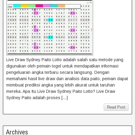
Live Draw Sydney Paito Lotto adalah salah satu metode yang
digunakan oleh pemain togel untuk mendapatkan informasi
pengeluaran angka terbaru secara langsung. Dengan
memahami hasil live draw dan analisis data paito, pemain dapat
membuat prediksi angka yang lebih akurat untuk taruhan
mereka. Apa Itu Live Draw Sydney Paito Lotto? Live Draw
Sydney Paito adalah proses […]
Read Post
Archives