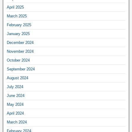
April 2025
March 2025
February 2025
January 2025
December 2024
November 2024
October 2024
September 2024
August 2024
July 2024
June 2024
May 2024
April 2024
March 2024
February 2024