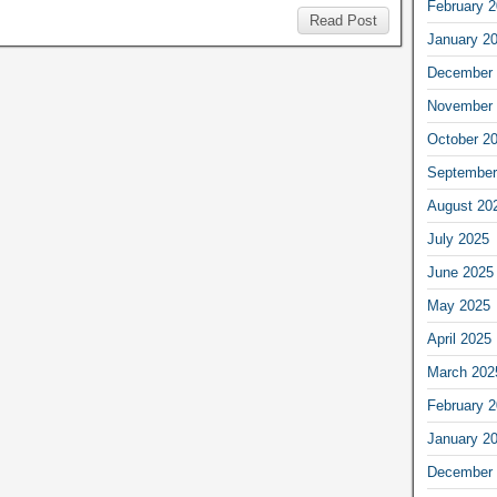
February 
Read Post
January 2
December 
November 
October 2
September
August 20
July 2025
June 2025
May 2025
April 2025
March 202
February 
January 2
December 