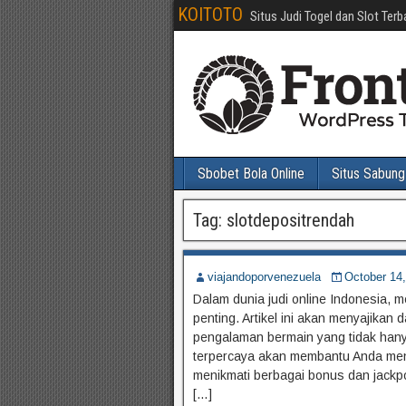
KOITOTO
Situs Judi Togel dan Slot Terb
Sbobet Bola Online
Situs Sabun
Tag:
slotdepositrendah
viajandoporvenezuela
October 14
Dalam dunia judi online Indonesia, 
penting. Artikel ini akan menyajikan 
pengalaman bermain yang tidak hanya
terpercaya akan membantu Anda men
menikmati berbagai bonus dan jackpot
[…]