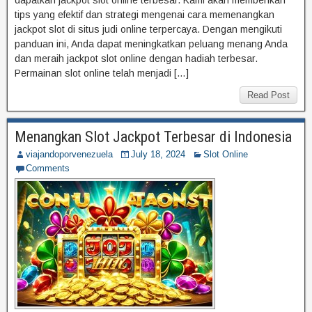
dapatkan jackpot slot online terbesar. Kami akan memberikan
tips yang efektif dan strategi mengenai cara memenangkan
jackpot slot di situs judi online terpercaya. Dengan mengikuti
panduan ini, Anda dapat meningkatkan peluang menang Anda
dan meraih jackpot slot online dengan hadiah terbesar.
Permainan slot online telah menjadi […]
Read Post
Menangkan Slot Jackpot Terbesar di Indonesia
viajandoporvenezuela
July 18, 2024
Slot Online
Comments