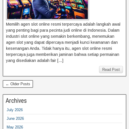
Memilih agen slot online resmi terpercaya adalah langkah awal
yang penting bagi para pecinta judi online di Indonesia. Dalam
industri slot online yang semakin berkembang, menemukan
agen slot yang dapat dipercaya menjadi kunci keamanan dan
kesenangan Anda. Tidak hanya itu, agen slot online resmi
terpercaya juga memberikan jaminan bahwa setiap permainan
yang disediakan adalah fair […]
Read Post
← Older Posts
Archives
July 2026
June 2026
May 2026