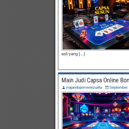
asli yang […]
Main Judi Capsa Online Bon
viajandoporvenezuela
September 