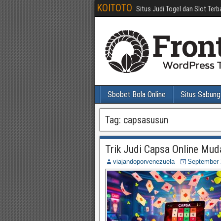
KOITOTO
Situs Judi Togel dan Slot Terb
Sbobet Bola Online
Situs Sabun
Tag:
capsasusun
Trik Judi Capsa Online Mud
viajandoporvenezuela
September 