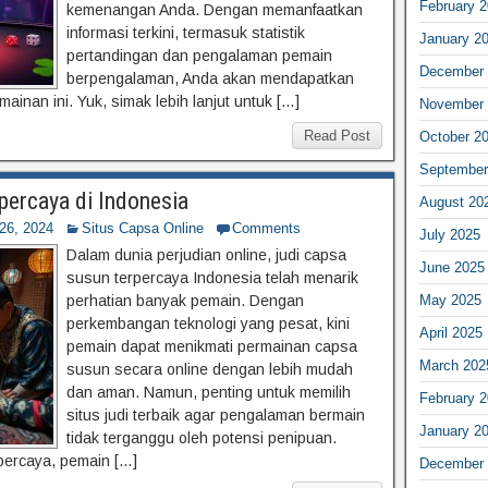
February 
kemenangan Anda. Dengan memanfaatkan
informasi terkini, termasuk statistik
January 2
pertandingan dan pengalaman pemain
December 
berpengalaman, Anda akan mendapatkan
inan ini. Yuk, simak lebih lanjut untuk […]
November 
Read Post
October 2
September
percaya di Indonesia
August 20
26, 2024
Situs Capsa Online
Comments
July 2025
Dalam dunia perjudian online, judi capsa
June 2025
susun terpercaya Indonesia telah menarik
perhatian banyak pemain. Dengan
May 2025
perkembangan teknologi yang pesat, kini
April 2025
pemain dapat menikmati permainan capsa
March 202
susun secara online dengan lebih mudah
dan aman. Namun, penting untuk memilih
February 
situs judi terbaik agar pengalaman bermain
January 2
tidak terganggu oleh potensi penipuan.
rpercaya, pemain […]
December 