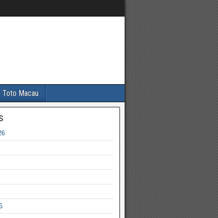
l Toto Macau
s
26
6