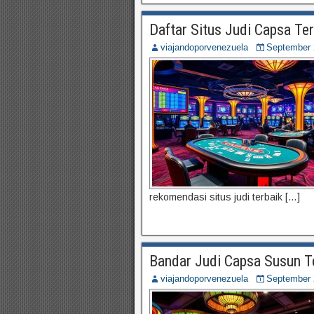
Daftar Situs Judi Capsa Ter
viajandoporvenezuela
September 
rekomendasi situs judi terbaik […]
Bandar Judi Capsa Susun Te
viajandoporvenezuela
September 