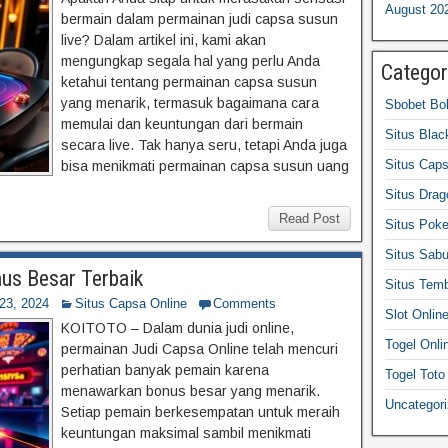
August 20
bermain dalam permainan judi capsa susun
live? Dalam artikel ini, kami akan
mengungkap segala hal yang perlu Anda
Categor
ketahui tentang permainan capsa susun
yang menarik, termasuk bagaimana cara
Sbobet Bol
memulai dan keuntungan dari bermain
Situs Blac
secara live. Tak hanya seru, tetapi Anda juga
Situs Caps
bisa menikmati permainan capsa susun uang
Situs Drag
Read Post
Situs Poke
Situs Sab
us Besar Terbaik
Situs Tem
23, 2024
Situs Capsa Online
Comments
Slot Onlin
KOITOTO – Dalam dunia judi online,
Togel Onli
permainan Judi Capsa Online telah mencuri
perhatian banyak pemain karena
Togel Tot
menawarkan bonus besar yang menarik.
Uncategor
Setiap pemain berkesempatan untuk meraih
keuntungan maksimal sambil menikmati