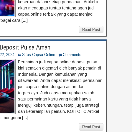
keseruan dalam setiap permainan. Artikel ini
akan mengupas tuntas tentang agen judi
capsa online terbaik yang dapat menjadi
rbagai cara […]
Read Post
 Deposit Pulsa Aman
22, 2024
Situs Capsa Online
Comments
Permainan judi capsa online deposit pulsa
kini semakin digemari oleh banyak pemain di
Indonesia. Dengan kemudahan yang
ditawarkan, Anda dapat menikmati permainan
judi capsa online dengan aman dan
terpercaya. Judi capsa merupakan salah
satu permainan kartu yang tidak hanya
menguji keberuntungan, tetapi juga strategi
dan keterampilan pemain. KOITOTO Artikel
m mengenai […]
Read Post