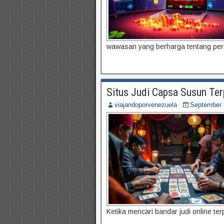
wawasan yang berharga tentang perma
Situs Judi Capsa Susun Ter
viajandoporvenezuela
September 
Ketika mencari bandar judi online te